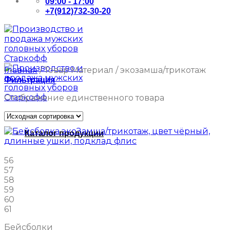
09:00 - 17:00
+7(912)732-30-20
Главная
/
Товар Материал
/
экозамша/трикотаж
Фильтрация
Отображение единственного товара
Каталог продукции
56
57
58
59
60
61
Бейсболки