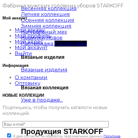
Фабрика мужских головных уборов STARKOFF
Весенняя коллекция
Летняя коллекция
Мой аккаунт
Осенняя коллекция
Зимняя коллекция
Мои заказы
Натуральный мех
Мой профиль
Новинки
Мой адрес
Распродажа
Мой аккаунт
Выйти
Вязаные изделия
Информация
Вязаные изделия
О компании
Оптовику
Вязаная коллекция
НОВЫЕ КОЛЛЕКЦИИ
Уже в продаже...
Подпишись, чтобы получать каталоги новых
коллекций.
Продукция STARKOFF
Я даю согласие на обработку персональных данных
Политика