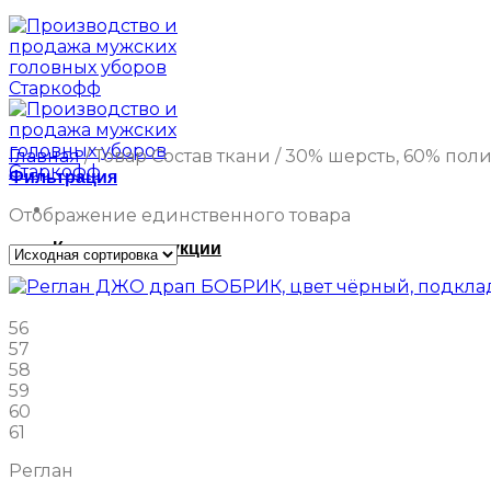
Главная
/
Товар Состав ткани
/
30% шерсть, 60% поли
Фильтрация
Отображение единственного товара
Каталог продукции
56
57
58
59
60
61
Реглан