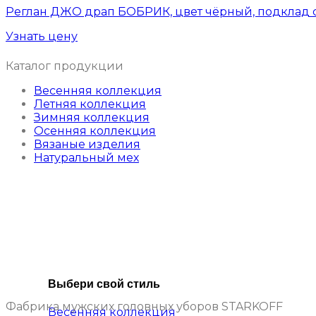
Реглан ДЖО драп БОБРИК, цвет чёрный, подклад 
Узнать цену
Каталог продукции
Весенняя коллекция
Летняя коллекция
Зимняя коллекция
Осенняя коллекция
Вязаные изделия
Натуральный мех
Выбери свой стиль
Фабрика мужских головных уборов STARKOFF
Весенняя коллекция