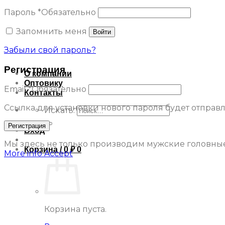
Пароль
*
Обязательно
Запомнить меня
Войти
Забыли свой пароль?
Регистрация
О компании
Оптовику
Email
*
Обязательно
Контакты
Ссылка для установки нового пароля будет отправле
Искать:
Регистрация
Вход
Мы здесь не только производим мужские головные 
Корзина /
0
₽
0
More info
Accept
Корзина пуста.