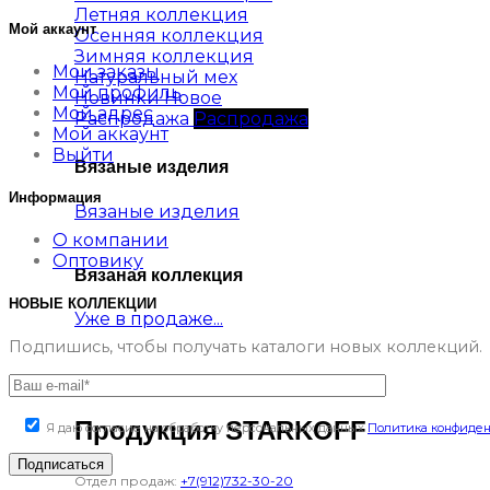
Летняя коллекция
Мой аккаунт
Осенняя коллекция
Зимняя коллекция
Мои заказы
Натуральный мех
Мой профиль
Новинки
Мой адрес
Распродажа
Мой аккаунт
Выйти
Вязаные изделия
Информация
Вязаные изделия
О компании
Оптовику
Вязаная коллекция
НОВЫЕ КОЛЛЕКЦИИ
Уже в продаже...
Подпишись, чтобы получать каталоги новых коллекций.
Продукция STARKOFF
Я даю согласие на обработку персональных данных
Политика конфиде
Отдел продаж:
+7(912)732-30-20