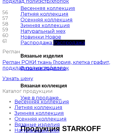
Весенняя коллекция
56
Летняя коллекция
57
Осенняя коллекция
58
Зимняя коллекция
59
Натуральный мех
60
Новинки
61
Распродажа
Реглан
Вязаные изделия
Реглан РОКИ ткань Глория, клетка графит,
подклад полиэстр/хлопок
Вязаные изделия
Узнать цену
Вязаная коллекция
Каталог продукции
Уже в продаже...
Весенняя коллекция
Летняя коллекция
Зимняя коллекция
Осенняя коллекция
Вязаные изделия
Продукция STARKOFF
Натуральный мех