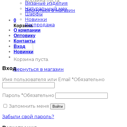
Корзина пуста.
Вязаные изделия
Натуральный мех
Вернуться в магазин
Шарфы
Новинки
0
Распродажа
Корзина
О компании
Оптовику
Контакты
Вход
Новинки
Корзина пуста.
Вход
Вернуться в магазин
Имя пользователя или Email
*
Обязательно
Пароль
*
Обязательно
Запомнить меня
Войти
Забыли свой пароль?