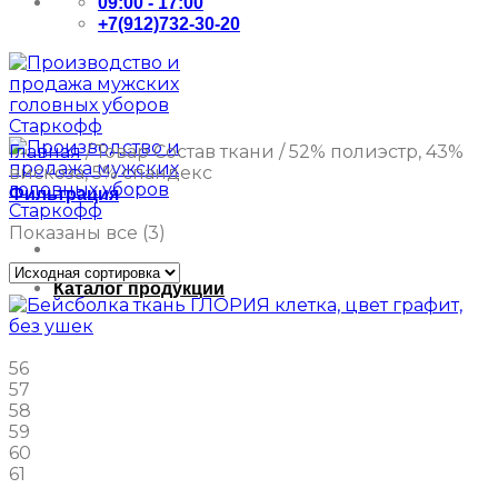
09:00 - 17:00
+7(912)732-30-20
Главная
/
Товар Состав ткани
/
52% полиэстр, 43%
вискоза, 5% спандекс
Фильтрация
Показаны все (3)
Каталог продукции
56
57
58
59
60
61