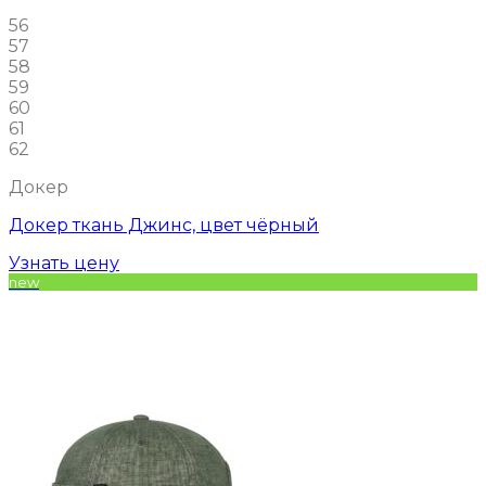
56
57
58
59
60
61
62
Докер
Докер ткань Джинс, цвет чёрный
Узнать цену
new