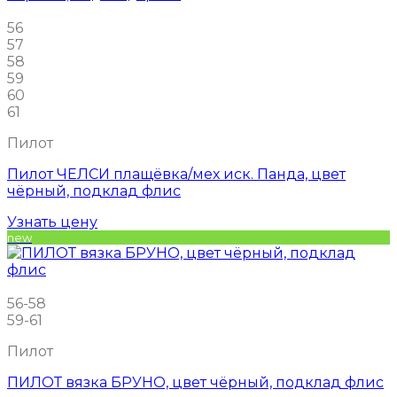
56
57
58
59
60
61
Пилот
Пилот ЧЕЛСИ плащёвка/мех иск. Панда, цвет
чёрный, подклад флис
Узнать цену
new
56-58
59-61
Пилот
ПИЛОТ вязка БРУНО, цвет чёрный, подклад флис