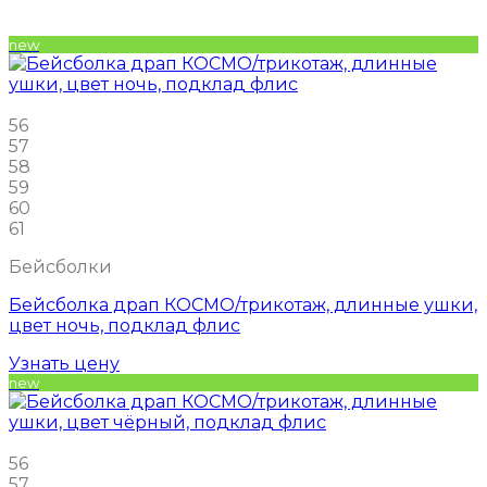
new
56
57
58
59
60
61
Бейсболки
Бейсболка драп КОСМО/трикотаж, длинные ушки,
цвет ночь, подклад флис
Узнать цену
new
56
57