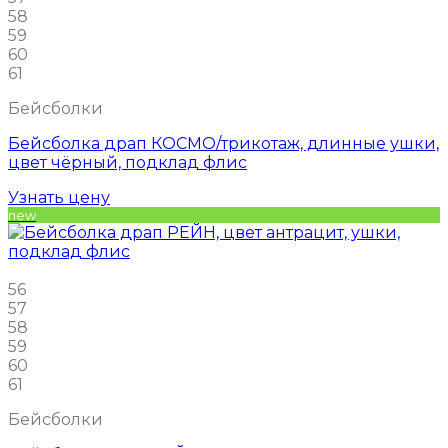
58
59
60
61
Бейсболки
Бейсболка драп КОСМО/трикотаж, длинные ушки,
цвет чёрный, подклад флис
Узнать цену
new
56
57
58
59
60
61
Бейсболки