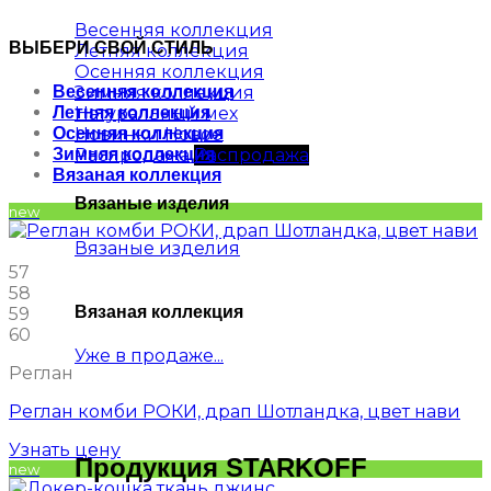
Весенняя коллекция
ВЫБЕРИ СВОЙ СТИЛЬ
Летняя коллекция
Осенняя коллекция
Зимняя коллекция
Весенняя коллекция
Натуральный мех
Летняя коллекция
Новинки
Осенняя коллекция
Распродажа
Зимняя коллекция
Вязаная коллекция
Вязаные изделия
new
Вязаные изделия
57
58
Вязаная коллекция
59
60
Уже в продаже...
Реглан
Реглан комби РОКИ, драп Шотландка, цвет нави
Узнать цену
Продукция STARKOFF
new