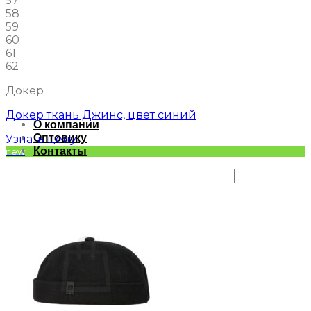
57
58
59
60
61
62
Докер
Докер ткань Джинс, цвет синий
О компании
Оптовику
Узнать цену
Контакты
new
Искать:
Вход
Корзина /
0
₽
0