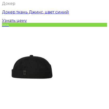
Докер
Докер ткань Джинс, цвет синий
Узнать цену
new