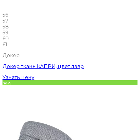
56
57
58
59
60
61
Докер
Докер ткань КАПРИ, цвет лавр
Узнать цену
new