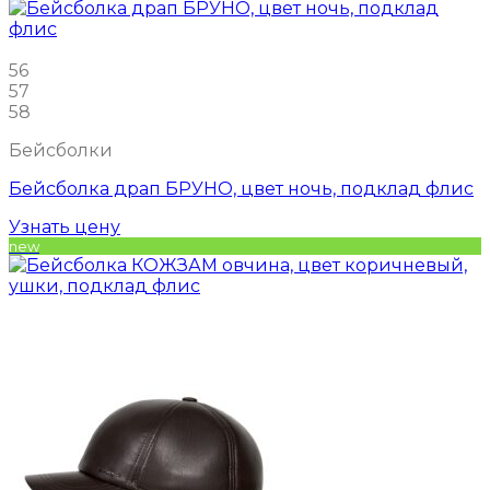
56
57
58
Бейсболки
Бейсболка драп БРУНО, цвет ночь, подклад флис
Узнать цену
new