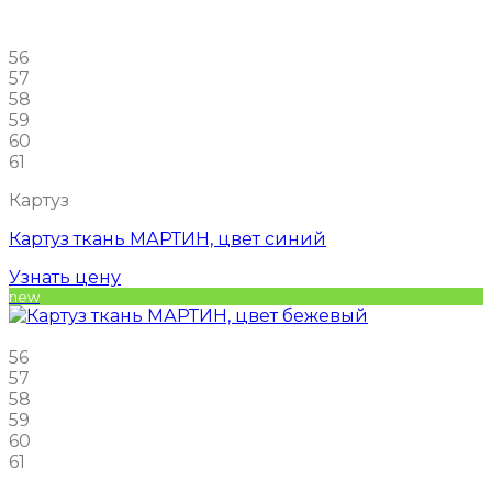
56
57
58
59
60
61
Картуз
Картуз ткань МАРТИН, цвет синий
Узнать цену
new
56
57
58
59
60
61