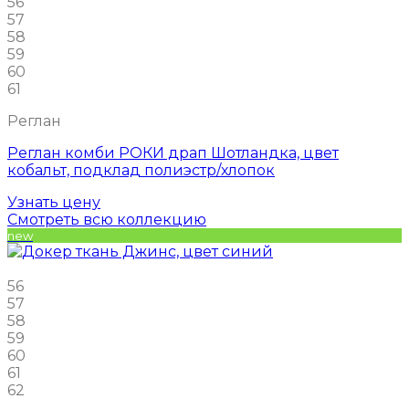
56
57
58
59
60
61
Реглан
Реглан комби РОКИ драп Шотландка, цвет
кобальт, подклад полиэстр/хлопок
Узнать цену
Смотреть всю коллекцию
new
56
57
58
59
60
61
62