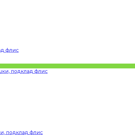
ад флис
и, подклад флис