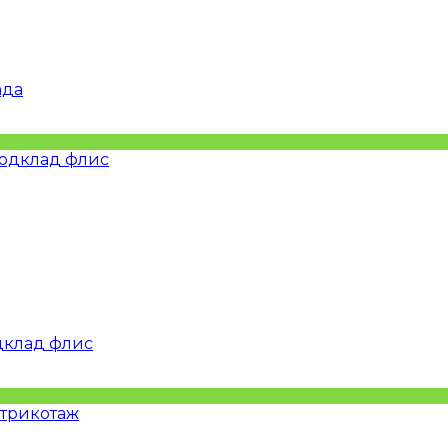
ада
дклад флис