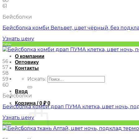
60
61
Бейсболки
Бейсболка комби Вельвет, цвет чёрный, без подкл
Узнать цену
new
О компании
56
Оптовику
57
Контакты
58
59
Искать:
60
Вход
Бейсболки
Корзина /
0
₽
0
Бейсболка комби драп ПУМА клетка, цвет ночь, по
Узнать цену
new