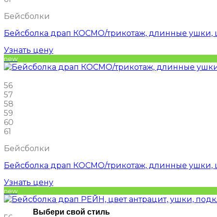
Бейсболки
Бейсболка драп КОСМО/трикотаж, длинные ушки, ц
Узнать цену
new
56
57
58
59
60
61
Бейсболки
Бейсболка драп КОСМО/трикотаж, длинные ушки, 
Узнать цену
new
Выбери свой стиль