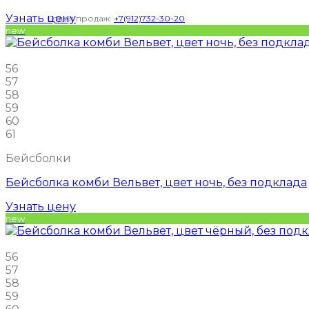
Узнать цену
Отдел продаж:
+7(912)732-30-20
new
56
57
58
59
60
61
Бейсболки
Бейсболка комби Вельвет, цвет ночь, без подклада
Узнать цену
new
56
57
58
59