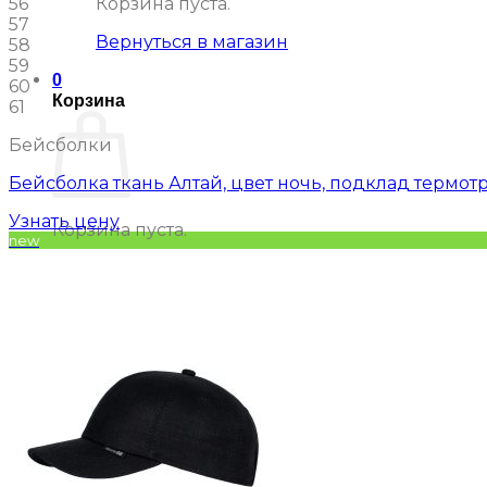
56
Корзина пуста.
57
Вернуться в магазин
58
59
0
60
Корзина
61
Бейсболки
Бейсболка ткань Алтай, цвет ночь, подклад термот
Узнать цену
Корзина пуста.
new
Вернуться в магазин