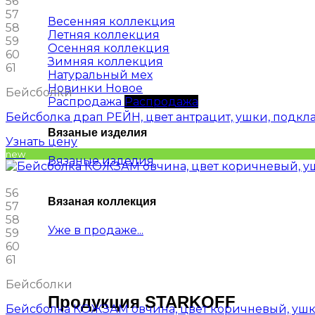
56
57
Весенняя коллекция
58
Летняя коллекция
59
Осенняя коллекция
60
Зимняя коллекция
61
Натуральный мех
Новинки
Бейсболки
Распродажа
Бейсболка драп РЕЙН, цвет антрацит, ушки, подкл
Вязаные изделия
Узнать цену
new
Вязаные изделия
56
Вязаная коллекция
57
58
Уже в продаже...
59
60
61
Бейсболки
Продукция STARKOFF
Бейсболка КОЖЗАМ овчина, цвет коричневый, ушк