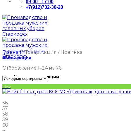
09:00 - 17:00
+7(912)732-30-20
Главная
/
Товар Акция
/
Новинка
Фильтрация
Отображение 1–24 из 76
Каталог продукции
new
56
57
58
59
60
61