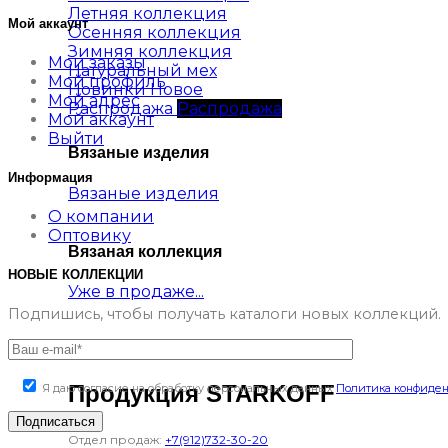
Летняя коллекция
Мой аккаунт
Осенняя коллекция
Зимняя коллекция
Мои заказы
Натуральный мех
Мой профиль
Новинки
Мой адрес
Распродажа
Мой аккаунт
Выйти
Вязаные изделия
Информация
Вязаные изделия
О компании
Оптовику
Вязаная коллекция
НОВЫЕ КОЛЛЕКЦИИ
Уже в продаже...
Подпишись, чтобы получать каталоги новых коллекций.
Продукция STARKOFF
Я даю согласие на обработку персональных данных
Политика конфиде
Отдел продаж:
+7(912)732-30-20