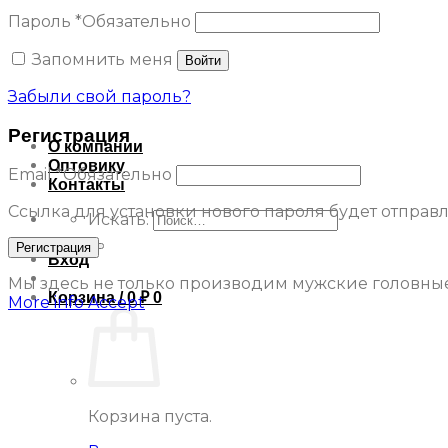
Пароль
*
Обязательно
Запомнить меня
Войти
Забыли свой пароль?
Регистрация
О компании
Оптовику
Email
*
Обязательно
Контакты
Ссылка для установки нового пароля будет отправле
Искать:
Регистрация
Вход
Мы здесь не только производим мужские головные 
Корзина /
0
₽
0
More info
Accept
Корзина пуста.