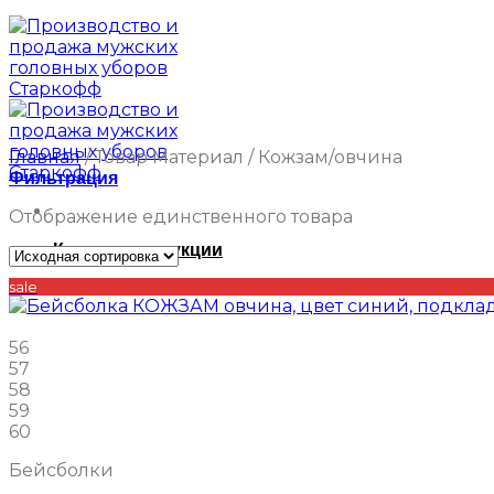
Главная
/
Товар Материал
/
Кожзам/овчина
Фильтрация
Отображение единственного товара
Каталог продукции
sale
56
57
58
59
60
Бейсболки