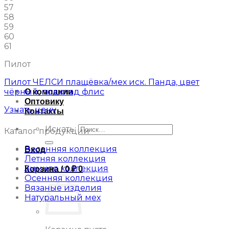
57
58
59
60
61
Пилот
Пилот ЧЕЛСИ плащёвка/мех иск. Панда, цвет
чёрный, подклад флис
О компании
Оптовику
Узнать цену
Контакты
Искать:
Каталог продукции
Весенняя коллекция
Вход
Летняя коллекция
Зимняя коллекция
Корзина /
0
₽
0
Осенняя коллекция
Вязаные изделия
Натуральный мех