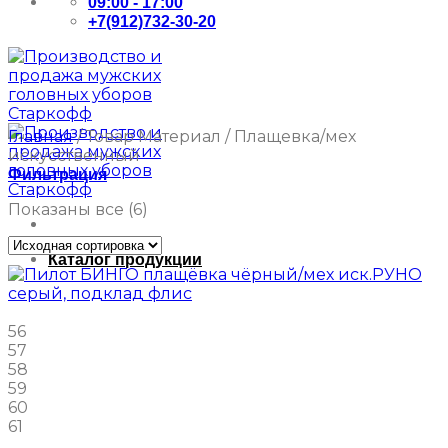
09:00 - 17:00
+7(912)732-30-20
Главная
/
Товар Материал
/
Плащевка/мех
искусственный
Фильтрация
Показаны все (6)
Каталог продукции
56
57
58
59
60
61