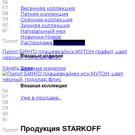
56
57
Весенняя коллекция
58
Летняя коллекция
59
Осенняя коллекция
60
Зимняя коллекция
61
Натуральный мех
Новинки
Пилот
Распродажа
Пилот БИНГО плащёвка/иск.МУТОН графит, цвет
Вязаные изделия
чёрный, подклад флис
Узнать цену
Вязаные изделия
Вязаная коллекция
56
57
Уже в продаже...
58
59
60
61
Продукция STARKOFF
Пилот