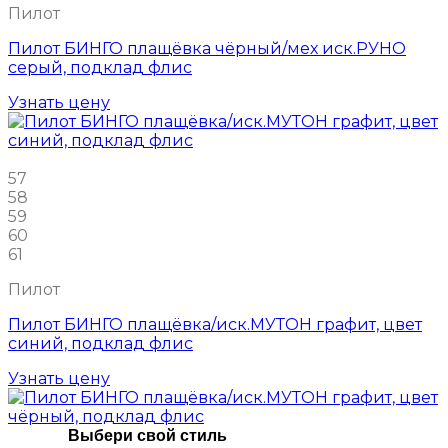
Пилот
Пилот БИНГО плащёвка чёрный/мех иск.РУНО
серый, подклад флис
Узнать цену
57
58
59
60
61
Пилот
Пилот БИНГО плащёвка/иск.МУТОН графит, цвет
синий, подклад флис
Узнать цену
Выбери свой стиль