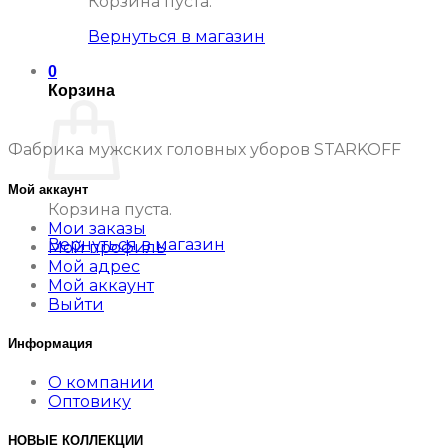
Корзина пуста.
Вернуться в магазин
0
Корзина
Фабрика мужских головных уборов STARKOFF
Мой аккаунт
Корзина пуста.
Мои заказы
Вернуться в магазин
Мой профиль
Мой адрес
Мой аккаунт
Выйти
Информация
О компании
Оптовику
НОВЫЕ КОЛЛЕКЦИИ