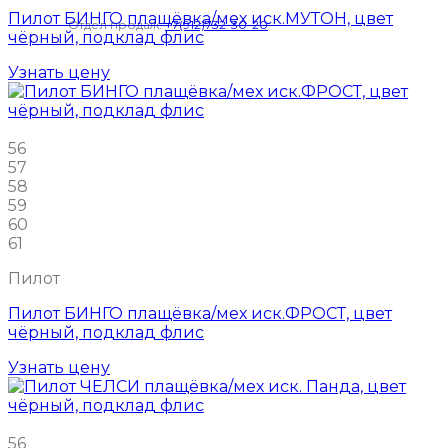
Пилот БИНГО плащёвка/мех иск.МУТОН, цвет
Отдел продаж:
+7(912)732-30-20
чёрный, подклад флис
Узнать цену
56
57
58
59
60
61
Пилот
Пилот БИНГО плащёвка/мех иск.ФРОСТ, цвет
чёрный, подклад флис
Узнать цену
56