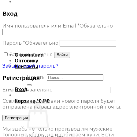
Вход
Имя пользователя или Email
*
Обязательно
Пароль
*
Обязательно
Запомнить меня
О компании
Войти
Оптовику
Забыли свой пароль?
Контакты
Искать:
Регистрация
Вход
Email
*
Обязательно
Ссылка для установки нового пароля будет
Корзина /
0
₽
0
отправлена ​​на ваш адрес электронной почты.
Регистрация
Мы здесь не только производим мужские
головные уборы, но и собираем куки. Если