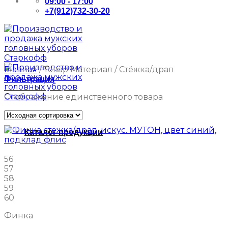
09:00 - 17:00
+7(912)732-30-20
Главная
/
Товар Материал
/
Стёжка/драп
Фильтрация
Отображение единственного товара
Каталог продукции
56
57
58
59
60
Финка