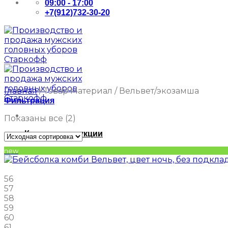
09:00 - 17:00
+7(912)732-30-20
Главная
/
Товар Материал
/
Вельвет/экозамша
Фильтрация
Показаны все (2)
Каталог продукции
new
56
57
58
59
60
61