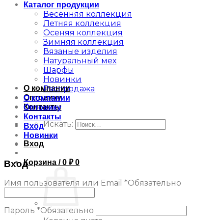
Каталог продукции
Весенняя коллекция
Летняя коллекция
Осеняя коллекция
Зимняя коллекция
Вязаные изделия
Натуральный мех
Шарфы
Новинки
Распродажа
О компании
Оптовику
О компании
Контакты
Оптовику
Контакты
Искать:
Вход
Новинки
Вход
Корзина /
0
₽
0
Вход
Имя пользователя или Email
*
Обязательно
Пароль
*
Обязательно