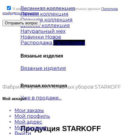
Весенняя коллекция
Я даю согласие на обработку персональных данных
Политика
конфиденциальности
Летняя коллекция
Осенняя коллекция
Зимняя коллекция
Натуральный мех
Новинки
Распродажа
Вязаные изделия
Вязаные изделия
Вязаная коллекция
Фабрика мужских головных уборов STARKOFF
Уже в продаже...
Мой аккаунт
Мои заказы
Мой профиль
Мой адрес
Продукция STARKOFF
Мой аккаунт
Выйти