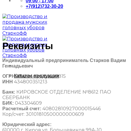
09:00 - 17:00
+7(912)732-30-20
Реквизиты
Индивидуальный предприниматель Старков Вадим
Геннадьевич
304434536607815
Каталог продукции
ОГРНИП
434800351213
ИНН
КИРОВСКОЕ ОТДЕЛЕНИЕ №8612 ПАО
Банк:
СБЕРБАНК
043304609
БИК:
40802810927000015446
Расчетный счет:
Кор/счет: 30101810500000000609
Юридический адрес:
610000 г. Киров ул. Большевиков 99А-10