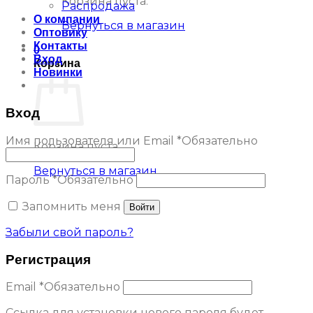
Корзина пуста.
Распродажа
О компании
Вернуться в магазин
Оптовику
Контакты
0
Вход
Корзина
Новинки
Вход
Имя пользователя или Email
*
Обязательно
Корзина пуста.
Вернуться в магазин
Пароль
*
Обязательно
Запомнить меня
Войти
Забыли свой пароль?
Регистрация
Email
*
Обязательно
Ссылка для установки нового пароля будет