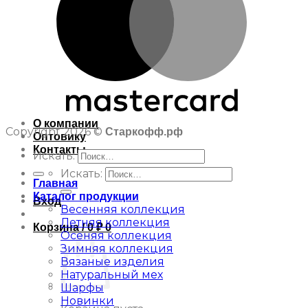
О компании
Copyright 2026 ©
Старкофф.рф
Оптовику
Контакты
Искать:
Искать:
Главная
Каталог продукции
Вход
Весенняя коллекция
Летняя коллекция
Корзина /
0
₽
0
Осеняя коллекция
Зимняя коллекция
Вязаные изделия
Натуральный мех
Шарфы
Новинки