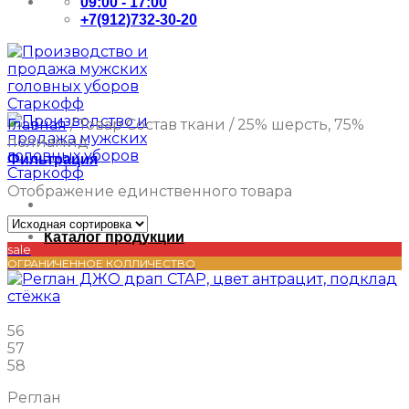
09:00 - 17:00
+7(912)732-30-20
Главная
/
Товар Состав ткани
/
25% шерсть, 75%
полиамид
Фильтрация
Отображение единственного товара
Каталог продукции
sale
ОГРАНИЧЕННОЕ КОЛЛИЧЕСТВО
56
57
58
Реглан