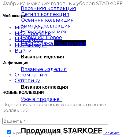
Фабрика мужских головных уборов STARKOFF
Весенняя коллекция
Летняя коллекция
Мой аккаунт
Осенняя коллекция
Зимняя коллекция
Мои заказы
Натуральный мех
Мой профиль
Новинки
Мой адрес
Распродажа
Мой аккаунт
Выйти
Вязаные изделия
Информация
Вязаные изделия
О компании
Оптовику
Вязаная коллекция
НОВЫЕ КОЛЛЕКЦИИ
Уже в продаже...
Подпишись, чтобы получать каталоги новых
коллекций.
Продукция STARKOFF
Я даю согласие на обработку персональных данных
Политика