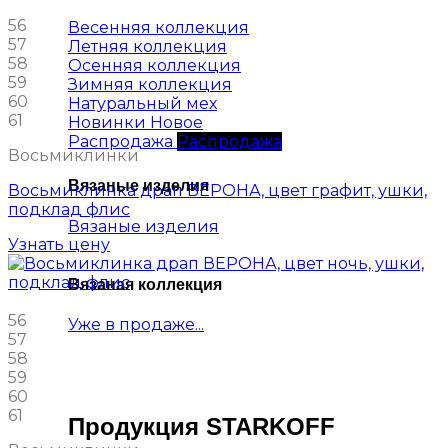
56
Весенняя коллекция
57
Летняя коллекция
58
Осенняя коллекция
59
Зимняя коллекция
60
Натуральный мех
61
Новинки
Распродажа
Восьмиклинки
Вязаные изделия
Восьмиклинка драп ВЕРОНА, цвет графит, ушки,
подклад флис
Вязаные изделия
Узнать цену
Вязаная коллекция
56
Уже в продаже...
57
58
59
60
61
Продукция STARKOFF