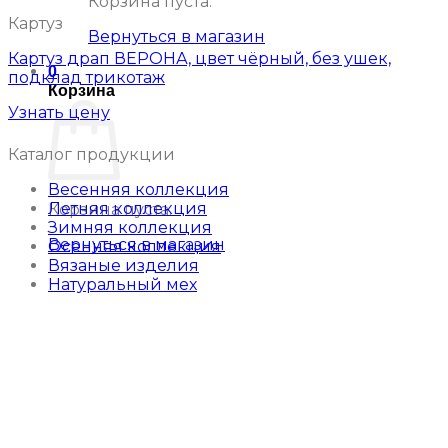
Корзина пуста.
Картуз
Вернуться в магазин
Картуз драп ВЕРОНА, цвет чёрный, без ушек,
0
подклад трикотаж
Корзина
Узнать цену
Каталог продукции
Весенняя коллекция
Летняя коллекция
Корзина пуста.
Зимняя коллекция
Вернуться в магазин
Осенняя коллекция
Вязаные изделия
Натуральный мех