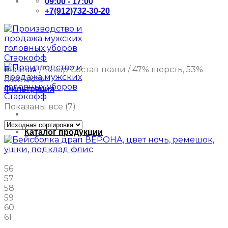
09:00 - 17:00
+7(912)732-30-20
Главная
/
Товар Состав ткани
/
47% шерсть, 53%
полиэстр
Фильтрация
Показаны все (7)
Каталог продукции
56
57
58
59
60
61