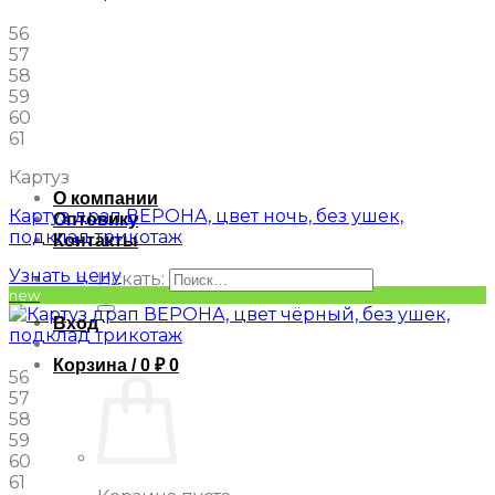
56
57
58
59
60
61
Картуз
О компании
Картуз драп ВЕРОНА, цвет ночь, без ушек,
Оптовику
подклад трикотаж
Контакты
Узнать цену
Искать:
new
Вход
Корзина /
0
₽
0
56
57
58
59
60
61