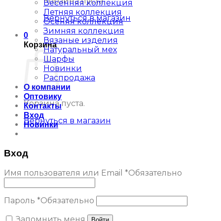
Корзина пуста.
Весенняя коллекция
Летняя коллекция
Вернуться в магазин
Осеняя коллекция
Зимняя коллекция
0
Вязаные изделия
Корзина
Натуральный мех
Шарфы
Новинки
Распродажа
О компании
Оптовику
Корзина пуста.
Контакты
Вход
Вернуться в магазин
Новинки
Вход
Имя пользователя или Email
*
Обязательно
Пароль
*
Обязательно
Запомнить меня
Войти