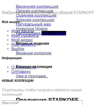
Весенняя коллекция
Летняя коллекция
Фабрика мужских головных уборов STARKOFF
Осенняя коллекция
Зимняя коллекция
Мой аккаунт
Натуральный мех
Новинки
Мои заказы
Распродажа
Мой профиль
Мой адрес
Вязаные изделия
Мой аккаунт
Выйти
Вязаные изделия
Информация
Вязаная коллекция
О компании
Оптовику
Уже в продаже...
НОВЫЕ КОЛЛЕКЦИИ
Подпишись, чтобы получать каталоги новых
коллекций.
Продукция STARKOFF