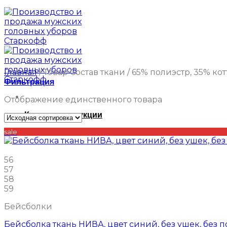
Главная
/
Товар Состав ткани
/
65% полиэстр, 35% кот
Фильтрация
Отображение единственного товара
Каталог продукции
sale
56
57
58
59
Бейсболки
Бейсболка ткань НИВА, цвет синий, без ушек, без 