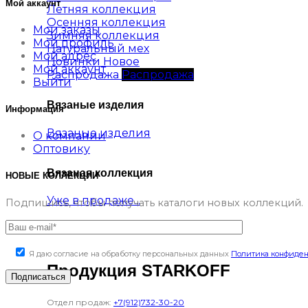
Мой аккаунт
Летняя коллекция
Осенняя коллекция
Мои заказы
Зимняя коллекция
Мой профиль
Натуральный мех
Мой адрес
Новинки
Мой аккаунт
Распродажа
Выйти
Вязаные изделия
Информация
Вязаные изделия
О компании
Оптовику
Вязаная коллекция
НОВЫЕ КОЛЛЕКЦИИ
Уже в продаже...
Подпишись, чтобы получать каталоги новых коллекций.
Я даю согласие на обработку персональных данных
Политика конфиде
Продукция STARKOFF
Отдел продаж:
+7(912)732-30-20