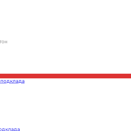
тон
подклада