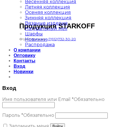
Весенняя коллекция
Летняя коллекция
Осеняя коллекция
Зимняя коллекция
Вязаные изделия
Продукция STARKOFF
Натуральный мех
Шарфы
Новинки
Отдел продаж:
+7(912)732-30-20
Распродажа
О компании
Оптовику
Контакты
Вход
Новинки
Вход
Имя пользователя или Email
*
Обязательно
Пароль
*
Обязательно
Запомнить меня
Войти