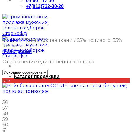
09:00 - 17:00
+7(912)732-30-20
Главная
/
Товар Состав ткани
/
65% полиэстр, 35%
вискоза
Фильтрация
Отображение единственного товара
Каталог продукции
sale
56
57
58
59
60
61