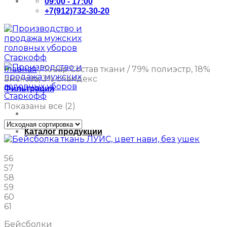
09:00 - 17:00
+7(912)732-30-20
Главная
/
Товар Состав ткани
/
79% полиэстр, 18%
вискоза, 3% спандекс
Фильтрация
Показаны все (2)
Каталог продукции
56
57
58
59
60
61
Бейсболки