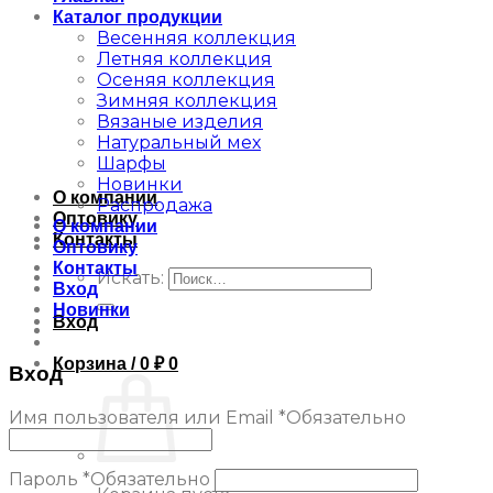
Каталог продукции
Весенняя коллекция
Летняя коллекция
Осеняя коллекция
Зимняя коллекция
Вязаные изделия
Натуральный мех
Шарфы
Новинки
О компании
Распродажа
Оптовику
О компании
Контакты
Оптовику
Контакты
Искать:
Вход
Новинки
Вход
Корзина /
0
₽
0
Вход
Имя пользователя или Email
*
Обязательно
Пароль
*
Обязательно