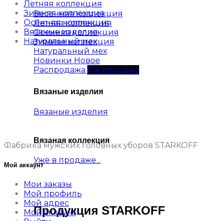
Летняя коллекция
Зимняя коллекция
Весенняя коллекция
Осенняя коллекция
Летняя коллекция
Вязаные изделия
Осенняя коллекция
Натуральный мех
Зимняя коллекция
Натуральный мех
Новинки
Распродажа
Вязаные изделия
Вязаные изделия
Вязаная коллекция
Фабрика мужских головных уборов STARKOFF
Уже в продаже...
Мой аккаунт
Мои заказы
Мой профиль
Мой адрес
Продукция STARKOFF
Мой аккаунт