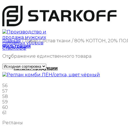
Главная
/
Товар Состав ткани
/
80% КОТТОН, 20% ПО
Фильтрация
Отображение единственного товара
Каталог продукции
56
57
58
59
60
61
Регланы