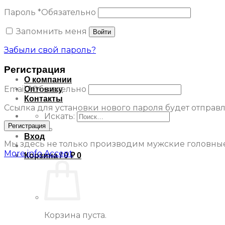
Пароль
*
Обязательно
Запомнить меня
Войти
Забыли свой пароль?
Регистрация
О компании
Email
*
Обязательно
Оптовику
Контакты
Ссылка для установки нового пароля будет отправле
Искать:
Регистрация
Вход
Мы здесь не только производим мужские головные 
More info
Accept
Корзина /
0
₽
0
Корзина пуста.