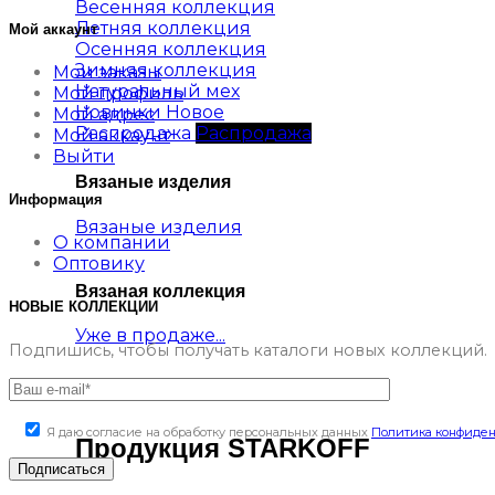
Весенняя коллекция
Летняя коллекция
Мой аккаунт
Осенняя коллекция
Зимняя коллекция
Мои заказы
Натуральный мех
Мой профиль
Новинки
Мой адрес
Распродажа
Мой аккаунт
Выйти
Вязаные изделия
Информация
Вязаные изделия
О компании
Оптовику
Вязаная коллекция
НОВЫЕ КОЛЛЕКЦИИ
Уже в продаже...
Подпишись, чтобы получать каталоги новых коллекций.
Я даю согласие на обработку персональных данных
Политика конфиде
Продукция STARKOFF