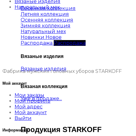
Вязаные изделия
Натуральный мех
Весенняя коллекция
Летняя коллекция
Осенняя коллекция
Зимняя коллекция
Натуральный мех
Новинки
Распродажа
Вязаные изделия
Вязаные изделия
Фабрика мужских головных уборов STARKOFF
Мой аккаунт
Вязаная коллекция
Мои заказы
Уже в продаже...
Мой профиль
Мой адрес
Мой аккаунт
Выйти
Продукция STARKOFF
Информация