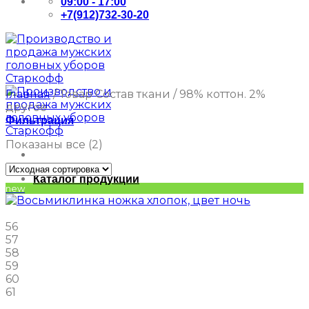
09:00 - 17:00
+7(912)732-30-20
Главная
/
Товар Состав ткани
/
98% коттон. 2%
другое
Фильтрация
Показаны все (2)
Каталог продукции
new
56
57
58
59
60
61