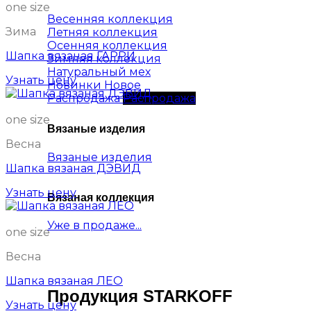
one size
Весенняя коллекция
Зима
Летняя коллекция
Осенняя коллекция
Шапка вязаная ГАРРИ
Зимняя коллекция
Натуральный мех
Узнать цену
Новинки
Распродажа
one size
Вязаные изделия
Весна
Вязаные изделия
Шапка вязаная ДЭВИД
Узнать цену
Вязаная коллекция
Уже в продаже...
one size
Весна
Шапка вязаная ЛЕО
Продукция STARKOFF
Узнать цену