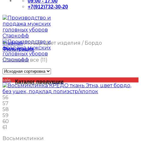
09:00 - 17:00
+7(912)732-30-20
Главная
/
Товар Цвет изделия
/
Бордо
Фильтрация
Показаны все (11)
sale
Каталог продукции
56
57
58
59
60
61
Восьмиклинки