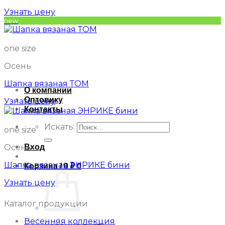
Узнать цену
new
one size
Осень
Шапка вязаная ТОМ
О компании
Оптовику
Узнать цену
Контакты
Искать:
one size
Вход
Осень
Шапка вязаная ЭНРИКЕ бини
Корзина /
0
₽
0
Узнать цену
Каталог продукции
Весенняя коллекция