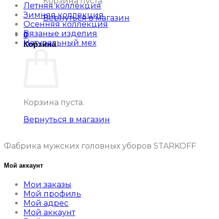
Корзина пуста.
Летняя коллекция
Зимняя коллекция
Вернуться в магазин
Осенняя коллекция
Вязаные изделия
0
Натуральный мех
Корзина
Корзина пуста.
Вернуться в магазин
Фабрика мужских головных уборов STARKOFF
Мой аккаунт
Мои заказы
Мой профиль
Мой адрес
Мой аккаунт