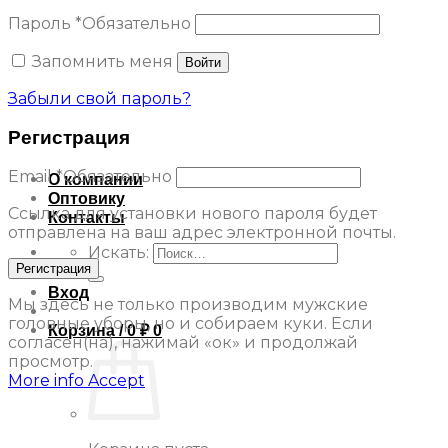
Пароль
*
Обязательно
Запомнить меня
Войти
Забыли свой пароль?
Регистрация
Email
*
Обязательно
О компании
Оптовику
Ссылка для установки нового пароля будет
Контакты
отправлена ​​на ваш адрес электронной почты.
Искать:
Регистрация
Вход
Мы здесь не только производим мужские
головные уборы, но и собираем куки. Если
Корзина /
0
₽
0
согласен(на), нажимай «ок» и продолжай
просмотр.
More info
Accept