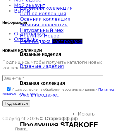
Мой аккаунт
Весенняя коллекция
Выйти
Летняя коллекция
Осенняя коллекция
Информация
Зимняя коллекция
Натуральный мех
О компании
Новинки
Оптовику
Распродажа
НОВЫЕ КОЛЛЕКЦИИ
Вязаные изделия
Подпишись, чтобы получать каталоги новых
Вязаные изделия
коллекций.
Вязаная коллекция
Я даю согласие на обработку персональных данных
Политика
конфиденциальности
Уже в продаже...
Искать:
Copyright 2026 ©
Старкофф.рф
Продукция STARKOFF