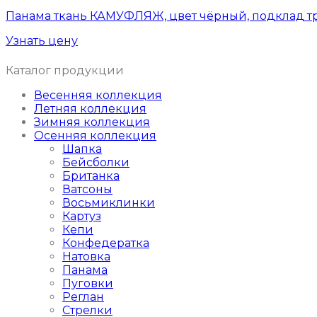
Панама ткань КАМУФЛЯЖ, цвет чёрный, подклад т
Узнать цену
Каталог продукции
Весенняя коллекция
Летняя коллекция
Зимняя коллекция
Осенняя коллекция
Шапка
Бейсболки
Британка
Ватсоны
Восьмиклинки
Картуз
Кепи
Конфедератка
Натовка
Панама
Пуговки
Реглан
Стрелки