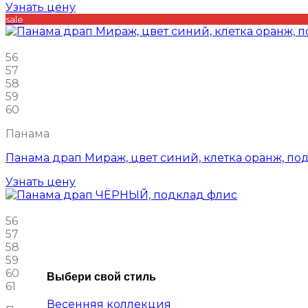
Узнать цену
sale
56
57
58
59
60
Панама
Панама драп Мираж, цвет синий, клетка оранж, по
Узнать цену
56
57
58
59
60
Выбери свой стиль
61
Весенняя коллекция