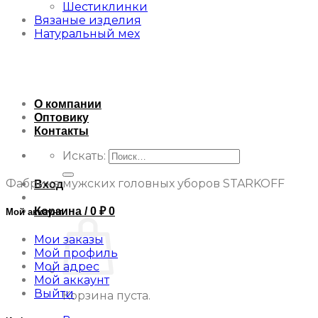
Шестиклинки
Вязаные изделия
Натуральный мех
О компании
Оптовику
Контакты
Искать:
Фабрика мужских головных уборов STARKOFF
Вход
Корзина /
0
₽
0
Мой аккаунт
Мои заказы
Мой профиль
Мой адрес
Мой аккаунт
Выйти
Корзина пуста.