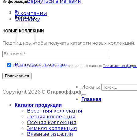
Вернуться в магазин
Информация
0
О компании
Корзина
Оптовику
НОВЫЕ КОЛЛЕКЦИИ
Подпишись, чтобы получать каталоги новых коллекций.
Корзина пуста.
Вернуться в магазин
Я даю согласие на обработку персональных данных
Политика конфиде
Искать:
Copyright 2026 ©
Старкофф.рф
Главная
Каталог продукции
Весенняя коллекция
Летняя коллекция
Осеняя коллекция
Зимняя коллекция
Вязаные изделия