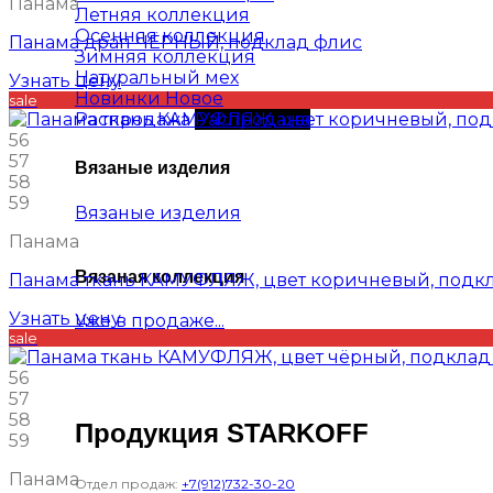
Панама
Летняя коллекция
Осенняя коллекция
Панама драп ЧЁРНЫЙ, подклад флис
Зимняя коллекция
Натуральный мех
Узнать цену
Новинки
sale
Распродажа
56
57
Вязаные изделия
58
59
Вязаные изделия
Панама
Вязаная коллекция
Панама ткань КАМУФЛЯЖ, цвет коричневый, подкл
Узнать цену
Уже в продаже...
sale
56
57
58
Продукция STARKOFF
59
Панама
Отдел продаж:
+7(912)732-30-20