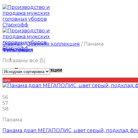
Главная
/
Осенняя коллекция
/
Панама
Фильтрация
Показаны все (5)
Каталог продукции
sale
56
57
58
Панама
Панама драп МЕГАПОЛИС, цвет серый, подклад фл