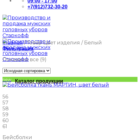
09:00 - 17:00
+7(912)732-30-20
Главная
/
Товар Цвет изделия
/
Белый
Фильтрация
Показаны все (9)
new
Каталог продукции
56
57
58
59
60
61
Бейсболки