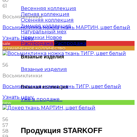
60
61
Весенняя коллекция
Летняя коллекция
Восьмиклинки
Осенняя коллекция
Зимняя коллекция
Восьмиклинка ножка ткань МАРТИН, цвет белый
Натуральный мех
Новинки
Узнать цену
Распродажа
sale
ОГРАНИЧЕННОЕ КОЛЛИЧЕСТВО
Вязаные изделия
56
Вязаные изделия
Восьмиклинки
Восьмиклинка ножка ткань ТИГР, цвет белый
Вязаная коллекция
Узнать цену
Уже в продаже...
new
56
57
Продукция STARKOFF
58
59