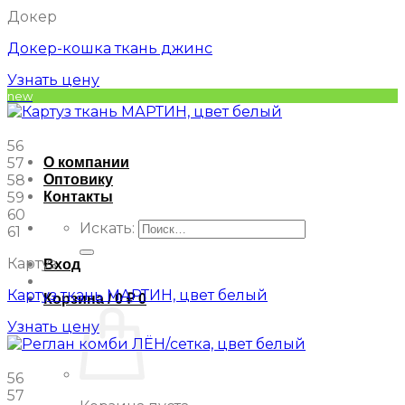
Докер
Докер-кошка ткань джинс
Узнать цену
new
56
О компании
57
Оптовику
58
Контакты
59
60
Искать:
61
Картуз
Вход
Картуз ткань МАРТИН, цвет белый
Корзина /
0
₽
0
Узнать цену
56
57