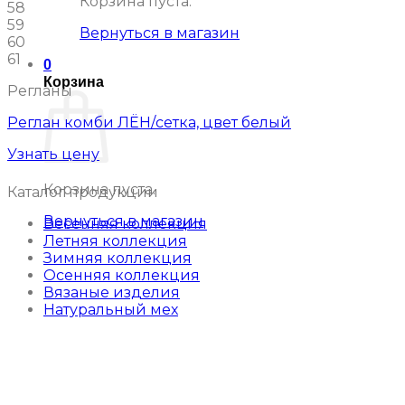
Корзина пуста.
58
59
Вернуться в магазин
60
61
0
Корзина
Регланы
Реглан комби ЛЁН/сетка, цвет белый
Узнать цену
Корзина пуста.
Каталог продукции
Вернуться в магазин
Весенняя коллекция
Летняя коллекция
Зимняя коллекция
Осенняя коллекция
Вязаные изделия
Натуральный мех