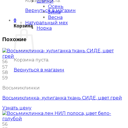
Корзина пуста.
Шапки
Осень
Вернуться в магазин
Зима
Весна
0
Натуральный мех
Корзина
Норка
Похожие
Корзина пуста.
56
57
Вернуться в магазин
58
59
Восьмиклинки
Восьмиклинка- хулиганка ткань СИДЕ, цвет грей
Узнать цену
56