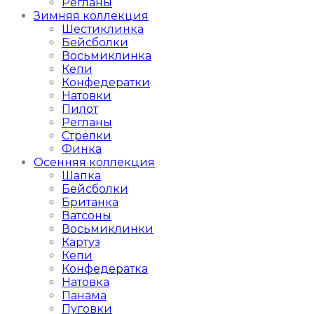
Регланы
Зимняя коллекция
Шестиклинка
Бейсболки
Восьмиклинка
Кепи
Конфедератки
Натовки
Пилот
Регланы
Стрелки
Финка
Осенняя коллекция
Шапка
Бейсболки
Британка
Ватсоны
Восьмиклинки
Картуз
Кепи
Конфедератка
Натовка
Панама
Пуговки