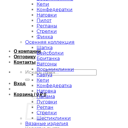
Кепи
Конфедератки
Натовки
Пилот
Регланы
Стрелки
Финка
Осенняя коллекция
Шапка
О компании
Бейсболки
Оптовику
Британка
Контакты
Ватсоны
Восьмиклинки
Искать:
Картуз
Кепи
Вход
Конфедератка
Натовка
Корзина /
0
₽
0
Панама
Пуговки
Реглан
Стрелки
Шестиклинки
Вязаные изделия