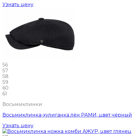
Узнать цену
56
57
58
59
60
61
Восьмиклинки
Восьмиклинка-хулиганка лён РАМИ, цвет чёрный
Узнать цену