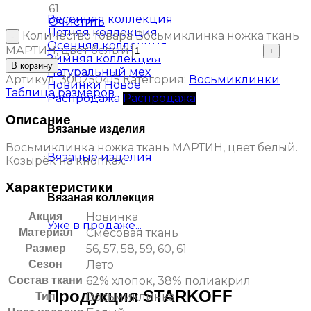
61
Весенняя коллекция
Очистить
Летняя коллекция
Количество товара Восьмиклинка ножка ткань
Осенняя коллекция
МАРТИН, цвет белый
Зимняя коллекция
В корзину
Натуральный мех
Артикул:
300250415
Категория:
Восьмиклинки
Новинки
Таблица размеров
Распродажа
Описание
Вязаные изделия
Восьмиклинка ножка ткань МАРТИН, цвет белый.
Вязаные изделия
Козырёк на кнопках.
Характеристики
Вязаная коллекция
Акция
Новинка
Уже в продаже...
Материал
Смесовая ткань
Размер
56, 57, 58, 59, 60, 61
Сезон
Лето
Состав ткани
62% хлопок, 38% полиакрил
Продукция STARKOFF
Тип
Восьмиклинка