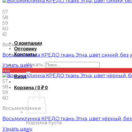
57
58
59
60
61
О компании
Восьмиклинки
Оптовику
Контакты
Восьмиклинка КРЕДО ткань Этна, цвет синий, без 
Искать:
Узнать цену
sale
Вход
57
58
Корзина /
0
₽
0
59
60
Восьмиклинки
Восьмиклинка КРЕДО ткань Этна, цвет чёрный, без
Корзина пуста.
Узнать цену