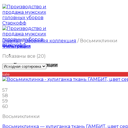
Главная
/
Весенняя коллекция
/
Восьмиклинки
Фильтрация
Показаны все (20)
Каталог продукции
sale
57
58
59
60
Восьмиклинки
Восьмиклинка — хулиганка ткань ГАМБИТ, цвет се