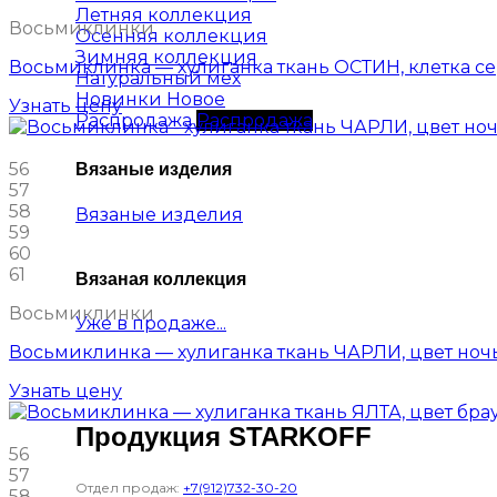
Летняя коллекция
Восьмиклинки
Осенняя коллекция
Зимняя коллекция
Восьмиклинка — хулиганка ткань ОСТИН, клетка се
Натуральный мех
Новинки
Узнать цену
Распродажа
56
Вязаные изделия
57
58
Вязаные изделия
59
60
61
Вязаная коллекция
Восьмиклинки
Уже в продаже...
Восьмиклинка — хулиганка ткань ЧАРЛИ, цвет ночь
Узнать цену
Продукция STARKOFF
56
57
Отдел продаж:
+7(912)732-30-20
58