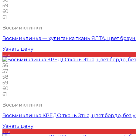
59
60
61
Восьмиклинки
Восьмиклинка — хулиганка ткань ЯЛТА, цвет браун
Узнать цену
sale
56
57
58
59
60
61
Восьмиклинки
Восьмиклинка КРЕДО ткань Этна, цвет бордо, без 
Узнать цену
sale