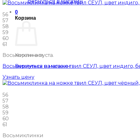
Вернуться в магазин
0
56
Корзина
57
58
59
60
61
Корзина пуста.
Восьмиклинки
Вернуться в магазин
Восьмиклинка на ножке твил СЕУЛ, цвет индиго, б
Узнать цену
56
57
58
59
60
61
Восьмиклинки