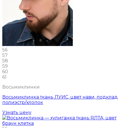
56
57
58
59
60
61
Восьмиклинки
Восьмиклинка ткань ЛУИС, цвет нави, подклад
полиэстр/хлопок
Узнать цену