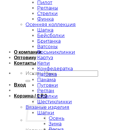
Пилот
Регланы
Стрелки
Финка
Осенняя коллекция
Шапка
Бейсболки
Британка
Ватсоны
Восьмиклинки
О компании
Картуз
Оптовику
Кепи
Контакты
Конфедератка
Искать:
Натовка
Панама
Вход
Пуговки
Реглан
Корзина /
0
₽
0
Стрелки
Шестиклинки
Вязаные изделия
Шапки
Осень
Зима
Весна