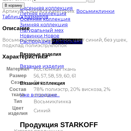
В корзину
Весенняя коллекция
Артикул:
33451909
Категория:
Восьмиклинки
Летняя коллекция
Таблица размеров
Осенняя коллекция
Зимняя коллекция
Описание
Натуральный мех
Новинки
Восьмиклинка ткань ИРМА, цвет синий, без ушек,
Распродажа
подклад полиэстр/хлопок
Вязаные изделия
Характеристики
Вязаные изделия
Материал
Костюмная ткань
Размер
56, 57, 58, 59, 60, 61
Сезон
Весна
Вязаная коллекция
78% полиэстр, 20% вискоза, 2%
Состав
Уже в продаже...
ткани
спандекс
Тип
Восьмиклинка
Цвет
Синий
изделия
Продукция STARKOFF