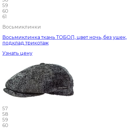
59
60
61
Восьмиклинки
Восьмиклинка ткань ТОБОЛ, цвет ночь, без ушек,
подклад трикотаж
Узнать цену
57
58
59
60