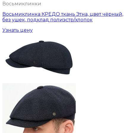
Восьмиклинки
Восьмиклинка КРЕДО ткань Этна, цвет чёрный,
без ушек, подклад полиэстр/хлопок
Узнать цену