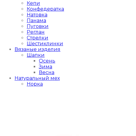
Кепи
Конфедератка
Натовка
Панама
Пуговки
Реглан
Стрелки
Шестиклинки
Вязаные изделия
Шапки
Осень
Зима
Весна
Натуральный мех
Норка