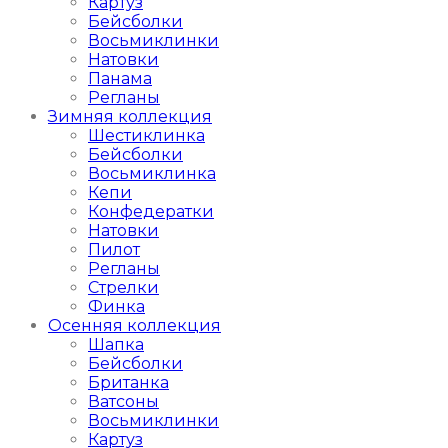
Картуз
Бейсболки
Восьмиклинки
Натовки
Панама
Регланы
Зимняя коллекция
Шестиклинка
Бейсболки
Восьмиклинка
Кепи
Конфедератки
Натовки
Пилот
Регланы
Стрелки
Финка
Осенняя коллекция
Шапка
Бейсболки
Британка
Ватсоны
Восьмиклинки
Картуз