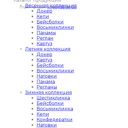
Каталог продукции
Весенняя коллекция
Отдел продаж:
+7(912)732-30-20
Докер
Кепи
Бейсболки
Восьмиклинки
Панамы
Реглан
Картуз
Летняя коллекция
Докер
Картуз
Бейсболки
Восьмиклинки
Натовки
Панама
Регланы
Зимняя коллекция
Шестиклинка
Бейсболки
Восьмиклинка
Кепи
Конфедератки
Натовки