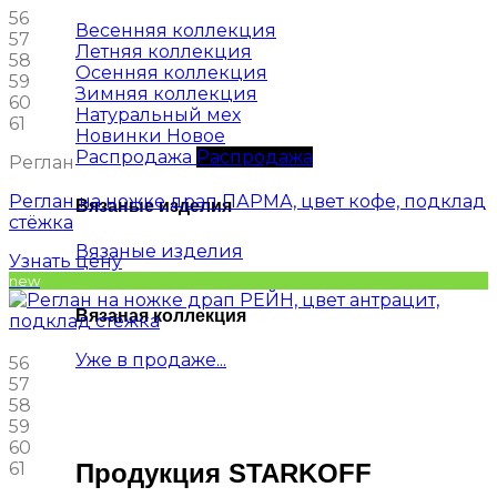
56
Весенняя коллекция
57
Летняя коллекция
58
Осенняя коллекция
59
Зимняя коллекция
60
Натуральный мех
61
Новинки
Распродажа
Реглан
Реглан на ножке драп ПАРМА, цвет кофе, подклад
Вязаные изделия
стёжка
Вязаные изделия
Узнать цену
new
Вязаная коллекция
Уже в продаже...
56
57
58
59
60
Продукция STARKOFF
61