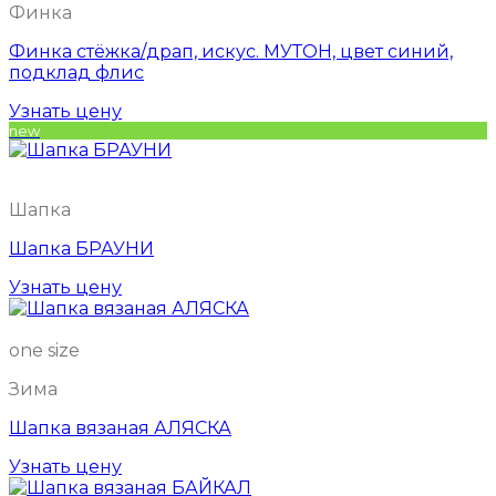
Финка
Финка стёжка/драп, искус. МУТОН, цвет синий,
подклад флис
Узнать цену
new
Шапка
Шапка БРАУНИ
Узнать цену
one size
Зима
Шапка вязаная АЛЯСКА
Узнать цену