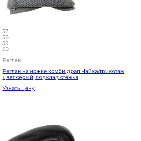
57
58
59
60
Реглан
Реглан на ножке комби драп Чайка/трикотаж,
цвет серый, подклад стёжка
Узнать цену