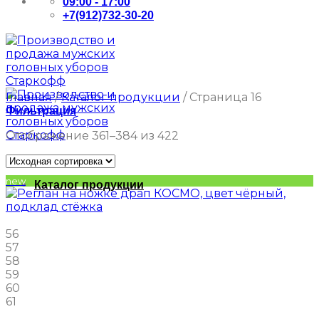
09:00 - 17:00
+7(912)732-30-20
Главная
/
Каталог продукции
/
Страница 16
Фильтрация
Отображение 361–384 из 422
new
Каталог продукции
56
57
58
59
60
61