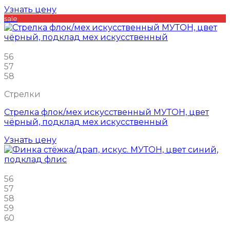
Узнать цену
sale
56
57
58
Стрелки
Стрелка флок/мех искусственный МУТОН, цвет
чёрный, подклад мех искусственный
Узнать цену
56
57
58
59
60