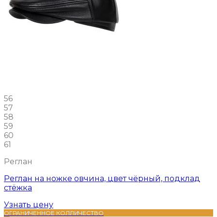
56
57
58
59
60
61
Реглан
Реглан на ножке овчина, цвет чёрный, подклад
стёжка
Узнать цену
ОГРАНИЧЕННОЕ КОЛЛИЧЕСТВО