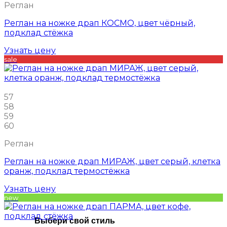
Реглан
Реглан на ножке драп КОСМО, цвет чёрный,
подклад стёжка
Узнать цену
sale
57
58
59
60
Реглан
Реглан на ножке драп МИРАЖ, цвет серый, клетка
оранж, подклад термостёжка
Узнать цену
new
Выбери свой стиль