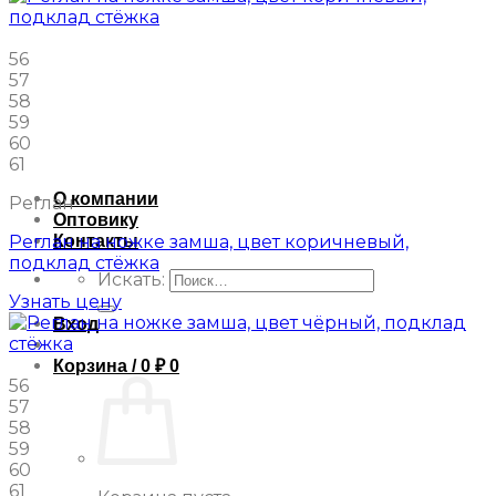
56
57
58
59
60
61
О компании
Реглан
Оптовику
Контакты
Реглан на ножке замша, цвет коричневый,
подклад стёжка
Искать:
Узнать цену
Вход
Корзина /
0
₽
0
56
57
58
59
60
61