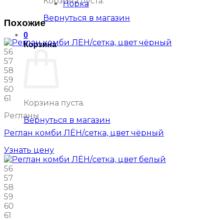
Корзина пуста.
Норка
Вернуться в магазин
Похожие
0
Корзина
56
57
58
59
60
61
Корзина пуста.
Регланы
Вернуться в магазин
Реглан комби ЛЁН/сетка, цвет чёрный
Узнать цену
56
57
58
59
60
61