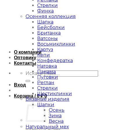
Стрелки
Финка
Осенняя коллекция
Шапка
Бейсболки
Британка
Ватсоны
Восьмиклинки
Картуз
О компании
Кепи
Оптовику
Конфедератка
Контакты
Натовка
Панама
Искать:
Пуговки
Реглан
Вход
Стрелки
Шестиклинки
Корзина /
0
₽
0
Вязаные изделия
Шапки
Осень
Зима
Весна
Натуральный мех