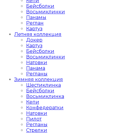
Кепи
Бейсболки
Восьмиклинки
Панамы
Реглан
Картуз
Летняя коллекция
Докер
Картуз
Бейсболки
Восьмиклинки
Натовки
Панама
Регланы
Зимняя коллекция
Шестиклинка
Бейсболки
Восьмиклинка
Кепи
Конфедератки
Натовки
Пилот
Регланы
Стрелки