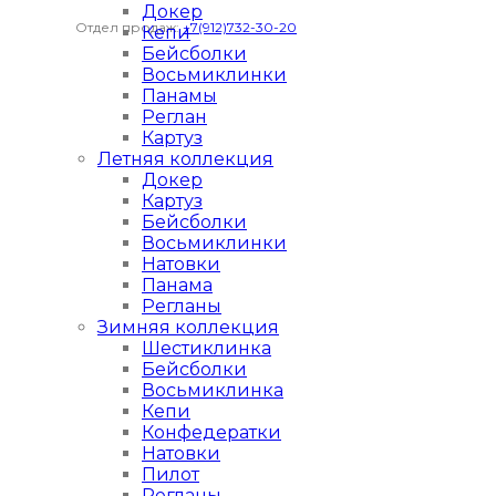
Докер
Отдел продаж:
+7(912)732-30-20
Кепи
Бейсболки
Восьмиклинки
Панамы
Реглан
Картуз
Летняя коллекция
Докер
Картуз
Бейсболки
Восьмиклинки
Натовки
Панама
Регланы
Зимняя коллекция
Шестиклинка
Бейсболки
Восьмиклинка
Кепи
Конфедератки
Натовки
Пилот
Регланы