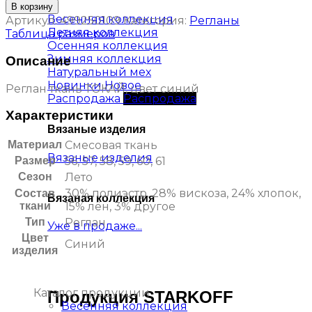
В корзину
Весенняя коллекция
Артикул:
499250109
Категория:
Регланы
Летняя коллекция
Таблица размеров
Осенняя коллекция
Зимняя коллекция
Описание
Натуральный мех
Новинки
Реглан ткань ТОКАЙ, цвет синий
Распродажа
Характеристики
Вязаные изделия
Материал
Смесовая ткань
Вязаные изделия
Размер
56, 57, 58, 59, 60, 61
Сезон
Лето
30% полиэстр. 28% вискоза, 24% хлопок,
Состав
Вязаная коллекция
ткани
15% лён, 3% другое
Тип
Реглан
Уже в продаже...
Цвет
Синий
изделия
Каталог продукции
Продукция STARKOFF
Весенняя коллекция