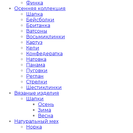
Финка
Осенняя коллекция
Шапка
Бейсболки
Британка
Ватсоны
Восьмиклинки
Картуз
Кепи
Конфедератка
Натовка
Панама
Пуговки
Реглан
Стрелки
Шестиклинки
Вязаные изделия
Шапки
Осень
Зима
Весна
Натуральный мех
Норка