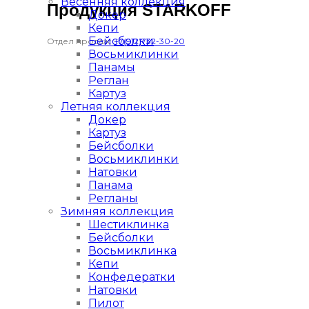
Весенняя коллекция
Продукция STARKOFF
Докер
Кепи
Бейсболки
Отдел продаж:
+7(912)732-30-20
Восьмиклинки
Панамы
Реглан
Картуз
Летняя коллекция
Докер
Картуз
Бейсболки
Восьмиклинки
Натовки
Панама
Регланы
Зимняя коллекция
Шестиклинка
Бейсболки
Восьмиклинка
Кепи
Конфедератки
Натовки
Пилот