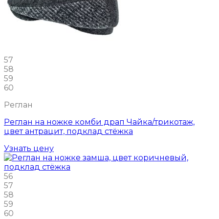
57
58
59
60
Реглан
Реглан на ножке комби драп Чайка/трикотаж,
цвет антрацит, подклад стёжка
Узнать цену
56
57
58
59
60