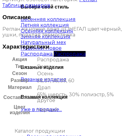
Таблица размеров
Выбери свой стиль
Описание
Весенняя коллекция
Летняя коллекция
Реглан на ножке драп ДОНЕГАЛ цвет чёрный,
Осенняя коллекция
ушки, подклад термостёжка
Зимняя коллекция
Натуральный мех
Характеристики
Новинки
Распродажа
Акция
Распродажа
Тип
Реглан
Вязаные изделия
Сезон
Осень
Вязаные изделия
Размер
56, 57, 58, 59, 60
Материал
Драп
65% шерсть, 30% полиэстр, 5%
Вязаная коллекция
Состав ткани
другое
Цвет
Уже в продаже...
Чёрный
изделия
Каталог продукции