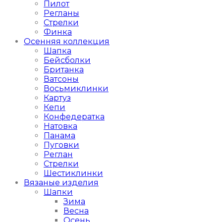
Пилот
Регланы
Стрелки
Финка
Осенняя коллекция
Шапка
Бейсболки
Британка
Ватсоны
Восьмиклинки
Картуз
Кепи
Конфедератка
Натовка
Панама
Пуговки
Реглан
Стрелки
Шестиклинки
Вязаные изделия
Шапки
Зима
Весна
Осень