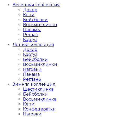
Весенняя коллекция
Докер
Кепи
Бейсболки
Восьмиклинки
Панамы
Реглан
Картуз
Летняя коллекция
Докер
Картуз
Бейсболки
Восьмиклинки
Натовки
Панама
Регланы
Зимняя коллекция
Шестиклинка
Бейсболки
Восьмиклинка
Кепи
Конфедератки
Натовки