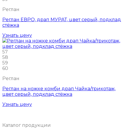
Реглан
Реглан ЕВРО, драп МУРАТ, цвет серый, подклад
стёжка
Узнать цену
57
58
59
60
Реглан
Реглан на ножке комби драп Чайка/трикотаж,
цвет серый, подклад стёжка
Узнать цену
Каталог продукции