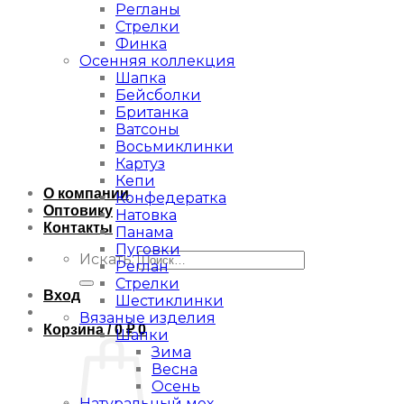
Регланы
Стрелки
Финка
Осенняя коллекция
Шапка
Бейсболки
Британка
Ватсоны
Восьмиклинки
Картуз
Кепи
О компании
Конфедератка
Оптовику
Натовка
Контакты
Панама
Пуговки
Искать:
Реглан
Стрелки
Вход
Шестиклинки
Вязаные изделия
Корзина /
0
₽
0
Шапки
Зима
Весна
Осень
Натуральный мех