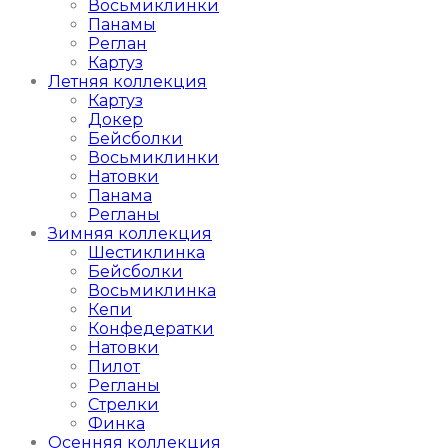
Восьмиклинки
Панамы
Реглан
Картуз
Летняя коллекция
Картуз
Докер
Бейсболки
Восьмиклинки
Натовки
Панама
Регланы
Зимняя коллекция
Шестиклинка
Бейсболки
Восьмиклинка
Кепи
Конфедератки
Натовки
Пилот
Регланы
Стрелки
Финка
Осенняя коллекция