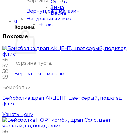
Корзина пуста.
Осень
Зима
Вернуться в магазин
Весна
Натуральный мех
0
Норка
Корзина
Похожие
56
Корзина пуста.
57
58
Вернуться в магазин
59
Бейсболки
Бейсболка драп АКЦЕНТ, цвет серый, подклад
флис
Узнать цену
56