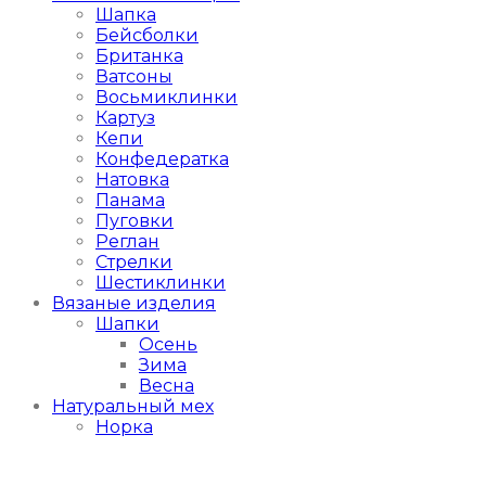
Шапка
Бейсболки
Британка
Ватсоны
Восьмиклинки
Картуз
Кепи
Конфедератка
Натовка
Панама
Пуговки
Реглан
Стрелки
Шестиклинки
Вязаные изделия
Шапки
Осень
Зима
Весна
Натуральный мех
Норка