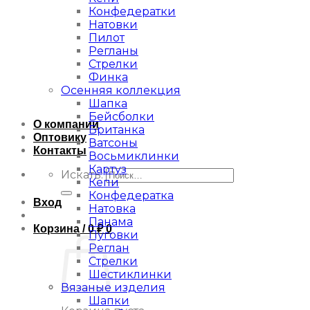
Конфедератки
Натовки
Пилот
Регланы
Стрелки
Финка
Осенняя коллекция
Шапка
Бейсболки
О компании
Британка
Оптовику
Ватсоны
Контакты
Восьмиклинки
Картуз
Искать:
Кепи
Конфедератка
Вход
Натовка
Панама
Корзина /
0
₽
0
Пуговки
Реглан
Стрелки
Шестиклинки
Вязаные изделия
Шапки