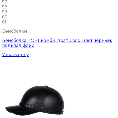
57
58
59
60
61
Бейсболки
Бейсболка НОРТ комби, драп Соло, цвет чёрный,
подклад флис
Узнать цену