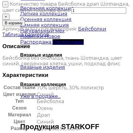
Количество товара Бейсболка драп Шотландка,
Весенняя коллекция
цвет синий, подклад флис
Летняя коллекция
Осенняя коллекция
В корзину
Зимняя коллекция
Артикул:
60027109
Категория:
Бейсболки
Натуральный мех
Таблица размеров
Новинки
Распродажа
Описание
Вязаные изделия
Бейсболка без околыша, ткань Шотландка, цвет
синий, сведённая клетка, ушки, подклад флис
Вязаные изделия
Характеристики
Вязаная коллекция
Состав ткани
70% шерсть, 30% полиэстр
Цвет изделия
Синий
Уже в продаже...
Тип
Бейсболка
Сезон
Осень
Материал
Драп
Цвет
Синий
Продукция STARKOFF
Размер
56, 57, 58, 59, 60, 61