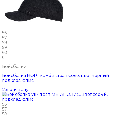
56
57
58
59
60
61
Бейсболки
Бейсболка НОРТ комби, драп Соло, цвет чёрный,
подклад флис
Узнать цену
56
57
58