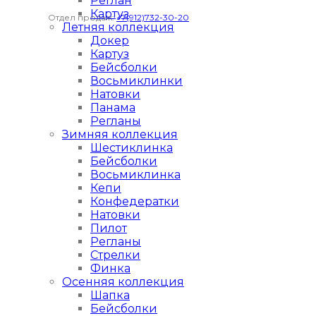
Реглан
Картуз
Отдел продаж:
+7(912)732-30-20
Летняя коллекция
Докер
Картуз
Бейсболки
Восьмиклинки
Натовки
Панама
Регланы
Зимняя коллекция
Шестиклинка
Бейсболки
Восьмиклинка
Кепи
Конфедератки
Натовки
Пилот
Регланы
Стрелки
Финка
Осенняя коллекция
Шапка
Бейсболки