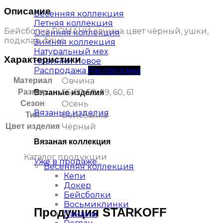
Описание
Весенняя коллекция
Летняя коллекция
Бейсболка РОМАНИ овчина цвет чёрный, ушки,
Осенняя коллекция
подклад флис
Зимняя коллекция
Натуральный мех
Характеристики
Новинки
Распродажа
Материал
Овчина
Размер
56, 57, 58, 59, 60, 61
Вязаные изделия
Сезон
Осень
Вязаные изделия
Тип
Бейсболка
Цвет изделия
Чёрный
Вязаная коллекция
Каталог продукции
Уже в продаже...
Весенняя коллекция
Кепи
Докер
Бейсболки
Восьмиклинки
Продукция STARKOFF
Панамы