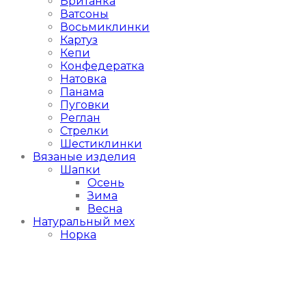
Британка
Ватсоны
Восьмиклинки
Картуз
Кепи
Конфедератка
Натовка
Панама
Пуговки
Реглан
Стрелки
Шестиклинки
Вязаные изделия
Шапки
Осень
Зима
Весна
Натуральный мех
Норка