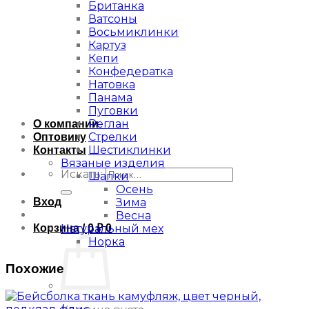
Британка
Ватсоны
Восьмиклинки
Картуз
Кепи
Конфедератка
Натовка
Панама
Пуговки
Реглан
О компании
Стрелки
Оптовику
Шестиклинки
Контакты
Вязаные изделия
Искать:
Шапки
Осень
Вход
Зима
Весна
Корзина /
0
₽
0
Натуральный мех
Норка
Похожие