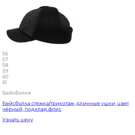
56
57
58
59
60
61
Бейсболки
Бейсболка стёжка/трикотаж, длинные ушки, цвет
чёрный, подклад флис
Узнать цену