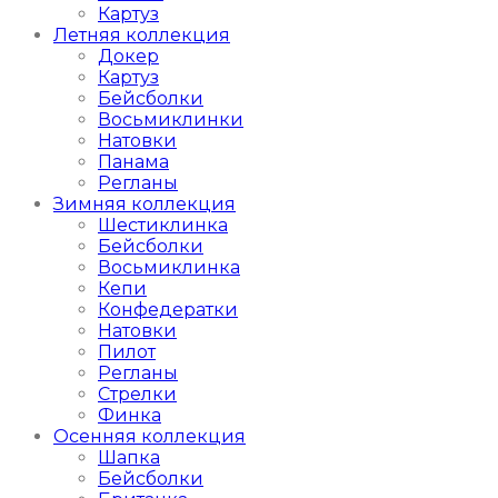
Картуз
Летняя коллекция
Докер
Картуз
Бейсболки
Восьмиклинки
Натовки
Панама
Регланы
Зимняя коллекция
Шестиклинка
Бейсболки
Восьмиклинка
Кепи
Конфедератки
Натовки
Пилот
Регланы
Стрелки
Финка
Осенняя коллекция
Шапка
Бейсболки