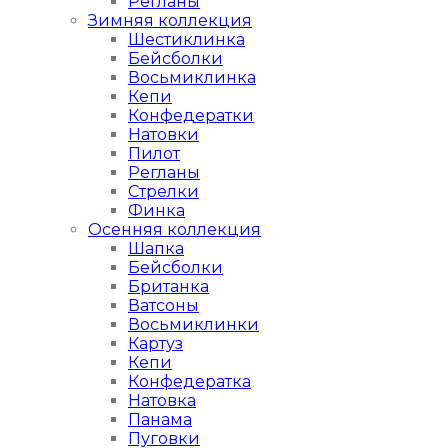
Регланы
Зимняя коллекция
Шестиклинка
Бейсболки
Восьмиклинка
Кепи
Конфедератки
Натовки
Пилот
Регланы
Стрелки
Финка
Осенняя коллекция
Шапка
Бейсболки
Британка
Ватсоны
Восьмиклинки
Картуз
Кепи
Конфедератка
Натовка
Панама
Пуговки