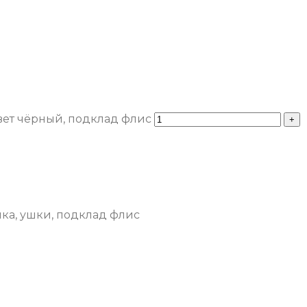
вет чёрный, подклад флис
ка, ушки, подклад флис