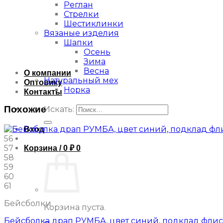
Реглан
Стрелки
Шестиклинки
Вязаные изделия
Шапки
Осень
Зима
Весна
О компании
Натуральный мех
Оптовику
Норка
Контакты
Похожие
Искать:
Вход
56
57
Корзина /
0
₽
0
58
59
60
61
Бейсболки
Корзина пуста.
Бейсболка драп РУМБА, цвет синий, подклад флис