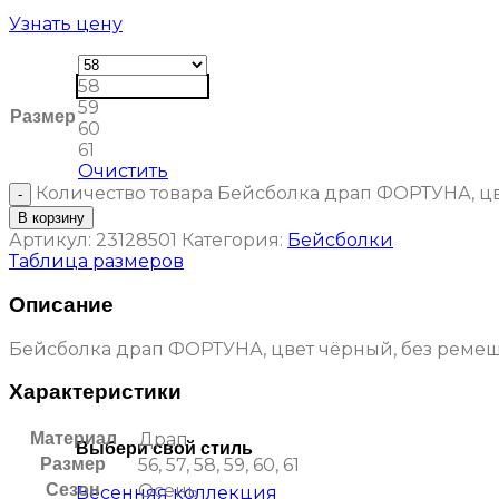
Узнать цену
58
59
Размер
60
61
Очистить
Количество товара Бейсболка драп ФОРТУНА, ц
В корзину
Артикул:
23128501
Категория:
Бейсболки
Таблица размеров
Описание
Бейсболка драп ФОРТУНА, цвет чёрный, без ремеш
Характеристики
Материал
Драп
Выбери свой стиль
Размер
56, 57, 58, 59, 60, 61
Сезон
Осень
Весенняя коллекция