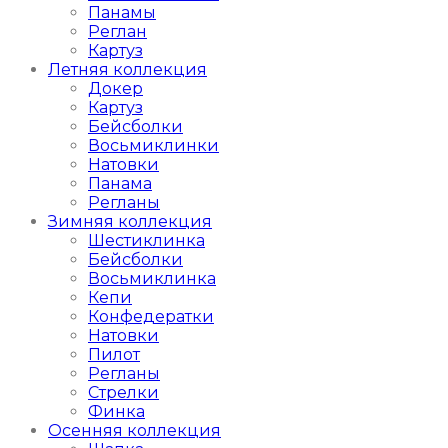
Панамы
Реглан
Картуз
Летняя коллекция
Докер
Картуз
Бейсболки
Восьмиклинки
Натовки
Панама
Регланы
Зимняя коллекция
Шестиклинка
Бейсболки
Восьмиклинка
Кепи
Конфедератки
Натовки
Пилот
Регланы
Стрелки
Финка
Осенняя коллекция