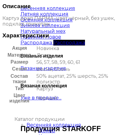
Описание
Весенняя коллекция
Летняя коллекция
Картуз драп ПАРМА, цвет чёрный, без ушек,
Осенняя коллекция
подклад трикотаж
Зимняя коллекция
Натуральный мех
Характеристики
Новинки
Распродажа
Акция
Новинка
Материал
Драп
Вязаные изделия
Размер
56, 57, 58, 59, 60, 61
Вязаные изделия
Сезон
Весна, Осень
50% ацетат, 25% шерсть, 25%
Состав
ткани
полиэстр
Вязаная коллекция
Тип
Картуз
Цвет
Уже в продаже...
Чёрный
изделия
Каталог продукции
Весенняя коллекция
Продукция STARKOFF
Докер