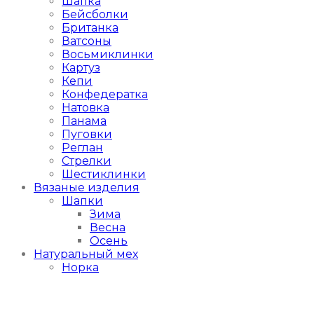
Шапка
Бейсболки
Британка
Ватсоны
Восьмиклинки
Картуз
Кепи
Конфедератка
Натовка
Панама
Пуговки
Реглан
Стрелки
Шестиклинки
Вязаные изделия
Шапки
Зима
Весна
Осень
Натуральный мех
Норка