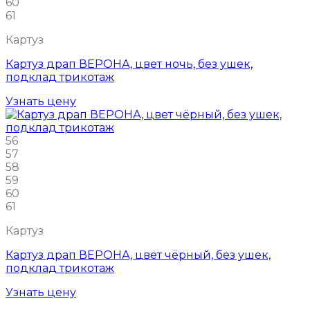
60
61
Картуз
Картуз драп ВЕРОНА, цвет ночь, без ушек,
подклад трикотаж
Узнать цену
56
57
58
59
60
61
Картуз
Картуз драп ВЕРОНА, цвет чёрный, без ушек,
подклад трикотаж
Узнать цену