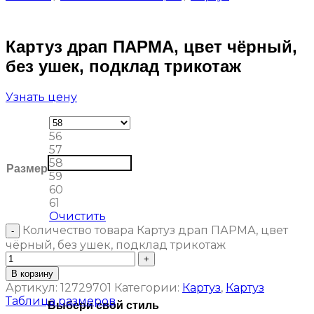
Картуз драп ПАРМА, цвет чёрный,
без ушек, подклад трикотаж
Узнать цену
56
57
58
Размер
59
60
61
Очистить
Количество товара Картуз драп ПАРМА, цвет
чёрный, без ушек, подклад трикотаж
В корзину
Артикул:
12729701
Категории:
Картуз
,
Картуз
Таблица размеров
Выбери свой стиль