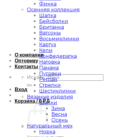
Финка
Осенняя коллекция
Шапка
Бейсболки
Британка
Ватсоны
Восьмиклинки
Картуз
Кепи
О компании
Конфедератка
Оптовику
Натовка
Контакты
Панама
Пуговки
Искать:
Реглан
Стрелки
Вход
Шестиклинки
Вязаные изделия
Корзина /
0
₽
0
Шапки
Зима
Весна
Осень
Натуральный мех
Норка