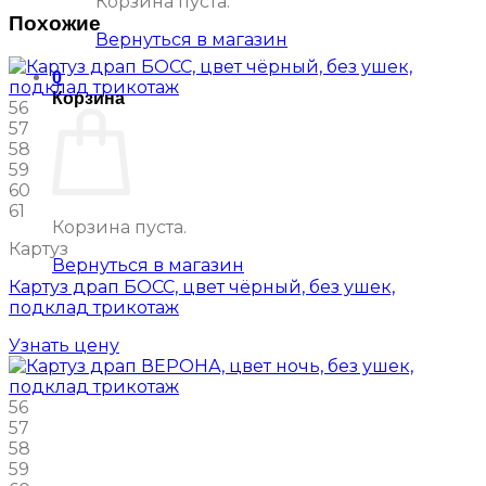
Корзина пуста.
Похожие
Вернуться в магазин
0
Корзина
56
57
58
59
60
61
Корзина пуста.
Картуз
Вернуться в магазин
Картуз драп БОСС, цвет чёрный, без ушек,
подклад трикотаж
Узнать цену
56
57
58
59