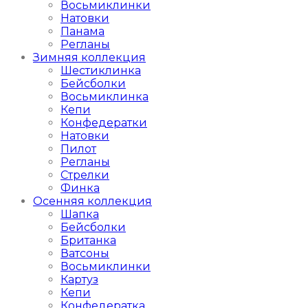
Восьмиклинки
Натовки
Панама
Регланы
Зимняя коллекция
Шестиклинка
Бейсболки
Восьмиклинка
Кепи
Конфедератки
Натовки
Пилот
Регланы
Стрелки
Финка
Осенняя коллекция
Шапка
Бейсболки
Британка
Ватсоны
Восьмиклинки
Картуз
Кепи
Конфедератка