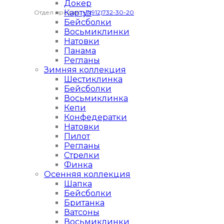
Докер
Картуз
Отдел продаж:
+7(912)732-30-20
Бейсболки
Восьмиклинки
Натовки
Панама
Регланы
Зимняя коллекция
Шестиклинка
Бейсболки
Восьмиклинка
Кепи
Конфедератки
Натовки
Пилот
Регланы
Стрелки
Финка
Осенняя коллекция
Шапка
Бейсболки
Британка
Ватсоны
Восьмиклинки