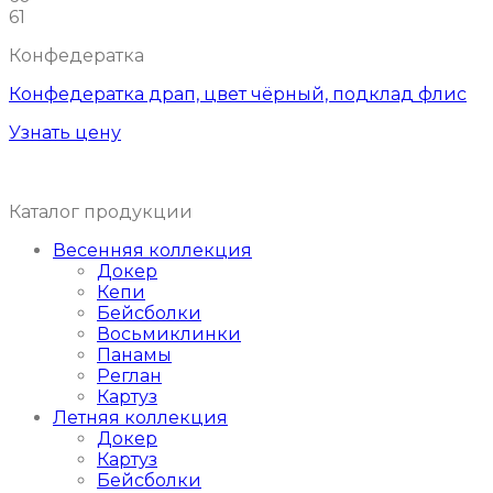
61
Конфедератка
Конфедератка драп, цвет чёрный, подклад флис
Узнать цену
Каталог продукции
Весенняя коллекция
Докер
Кепи
Бейсболки
Восьмиклинки
Панамы
Реглан
Картуз
Летняя коллекция
Докер
Картуз
Бейсболки