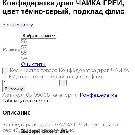
Конфедератка драп ЧАЙКА ГРЕЙ,
цвет тёмно-серый, подклад флис
Узнать цену
56
57
Размер
58
59
Очистить
Количество товара Конфедератка драп ЧАЙКА
ГРЕЙ, цвет тёмно-серый, подклад флис
В корзину
Артикул:
05109008
Категория:
Конфедератка
Таблица размеров
Описание
Конфедератка драп ЧАЙКА ГРЕЙ, цвет тёмно-
серый, ушки, подклад флис
Выбери свой стиль