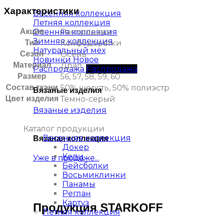
Характеристики
Весенняя коллекция
Летняя коллекция
Осенняя коллекция
Акция
Распродажа
Зимняя коллекция
Тип
Конфедератки
Натуральный мех
Сезон
Осень
Новинки
Материал
Драп
Распродажа
Размер
56, 57, 58, 59, 60
Состав ткани
50% шерсть, 50% полиэстр
Вязаные изделия
Цвет изделия
Тёмно-серый
Вязаные изделия
Каталог продукции
Весенняя коллекция
Вязаная коллекция
Докер
Кепи
Уже в продаже...
Бейсболки
Восьмиклинки
Панамы
Реглан
Картуз
Продукция STARKOFF
Летняя коллекция