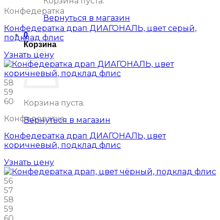
Корзина пуста.
Конфедератка
Вернуться в магазин
Конфедератка драп ДИАГОНАЛЬ, цвет серый,
0
подклад флис
Корзина
Узнать цену
58
59
60
Корзина пуста.
Конфедератка
Вернуться в магазин
Конфедератка драп ДИАГОНАЛЬ, цвет
коричневый, подклад флис
Узнать цену
56
57
58
59
60