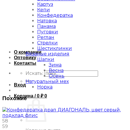
Картуз
Кепи
Конфедератка
Натовка
Панама
Пуговки
Реглан
Стрелки
Шестиклинки
О компании
Вязаные изделия
Оптовику
Шапки
Контакты
Зима
Весна
Искать:
Осень
Натуральный мех
Вход
Норка
Корзина /
0
₽
0
Похожие
58
59