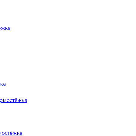
жка
мостёжка