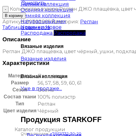
Очистить
Летняя коллекция
Количество товара Реглан ДЖО плащёвка, цвет 
Осенняя коллекция
Зимняя коллекция
В корзину
Натуральный мех
Артикул:
50302001
Категория:
Реглан
Новинки
Таблица размеров
Распродажа
Описание
Вязаные изделия
Реглан ДЖО плащёвка, цвет чёрный, ушки, подкла
Вязаные изделия
Характеристики
Материал
Плащёвка
Вязаная коллекция
Размер
56, 57, 58, 59, 60, 61
Уже в продаже...
Сезон
Осень
Состав ткани
100% полиэстр
Тип
Реглан
Цвет изделия
Чёрный
Продукция STARKOFF
Каталог продукции
Отдел продаж:
+7(912)732-30-20
Весенняя коллекция