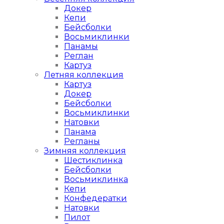
Докер
Кепи
Бейсболки
Восьмиклинки
Панамы
Реглан
Картуз
Летняя коллекция
Картуз
Докер
Бейсболки
Восьмиклинки
Натовки
Панама
Регланы
Зимняя коллекция
Шестиклинка
Бейсболки
Восьмиклинка
Кепи
Конфедератки
Натовки
Пилот