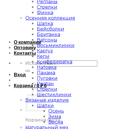
Регланы
Стрелки
Финка
Осенняя коллекция
Шапка
Бейсболки
Британка
Ватсоны
О компании
Восьмиклинки
Оптовику
Картуз
Контакты
Кепи
Конфедератка
Искать:
Натовка
Панама
Вход
Пуговки
Реглан
Корзина /
0
₽
0
Стрелки
Шестиклинки
Вязаные изделия
Шапки
Осень
Зима
Корзина пуста.
Весна
Натуральный мех