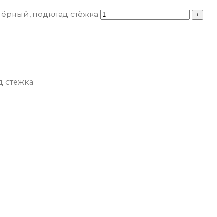
чёрный, подклад стёжка
д стёжка