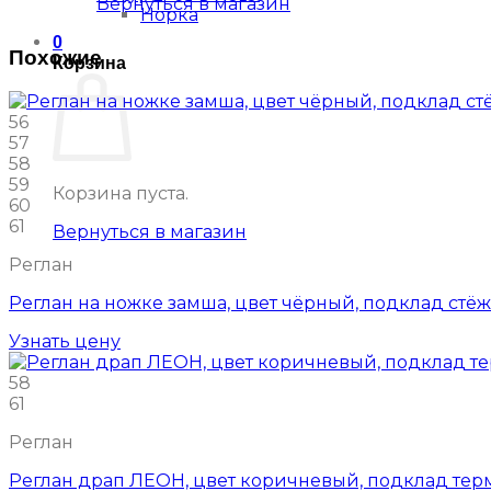
Вернуться в магазин
Норка
0
Похожие
Корзина
56
57
58
59
Корзина пуста.
60
61
Вернуться в магазин
Реглан
Реглан на ножке замша, цвет чёрный, подклад стё
Узнать цену
58
61
Реглан
Реглан драп ЛЕОН, цвет коричневый, подклад тер