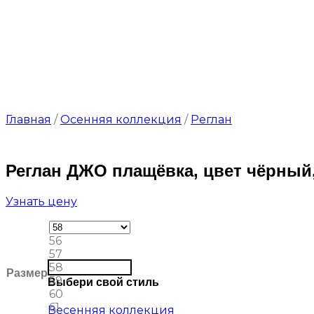
Главная
/
Осенняя коллекция
/
Реглан
Реглан ДЖО плащёвка, цвет чёрный,
Узнать цену
56
57
58
Размер
59
Выбери свой стиль
60
61
Весенняя коллекция