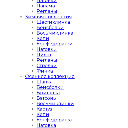
Натовки
Панама
Регланы
Зимняя коллекция
Шестиклинка
Бейсболки
Восьмиклинка
Кепи
Конфедератки
Натовки
Пилот
Регланы
Стрелки
Финка
Осенняя коллекция
Шапка
Бейсболки
Британка
Ватсоны
Восьмиклинки
Картуз
Кепи
Конфедератка
Натовка