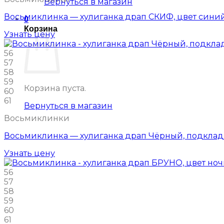
Вернуться в магазин
Восьмиклинка — хулиганка драп СКИФ, цвет синий
0
Корзина
Узнать цену
56
57
58
59
Корзина пуста.
60
61
Вернуться в магазин
Восьмиклинки
Восьмиклинка — хулиганка драп Чёрный, подклад
Узнать цену
56
57
58
59
60
61