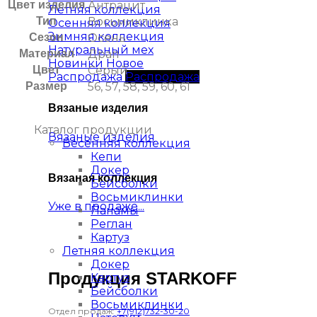
Цвет изделия
Антрацит
Летняя коллекция
Тип
Восьмиклинка
Осенняя коллекция
Зимняя коллекция
Сезон
Осень
Натуральный мех
Материал
Драп
Новинки
Цвет
Серый
Распродажа
Размер
56, 57, 58, 59, 60, 61
Вязаные изделия
Каталог продукции
Вязаные изделия
Весенняя коллекция
Кепи
Докер
Вязаная коллекция
Бейсболки
Восьмиклинки
Уже в продаже...
Панамы
Реглан
Картуз
Летняя коллекция
Докер
Продукция STARKOFF
Картуз
Бейсболки
Восьмиклинки
Отдел продаж:
+7(912)732-30-20