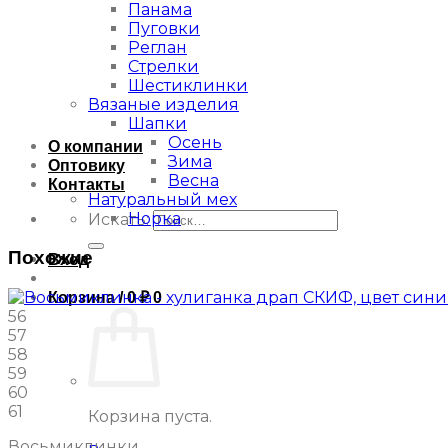
Панама
Пуговки
Реглан
Стрелки
Шестиклинки
Вязаные изделия
Шапки
Осень
О компании
Зима
Оптовику
Весна
Контакты
Натуральный мех
Норка
Искать:
Похожие
Вход
Корзина /
0
₽
0
56
57
58
59
60
61
Корзина пуста.
Восьмиклинки