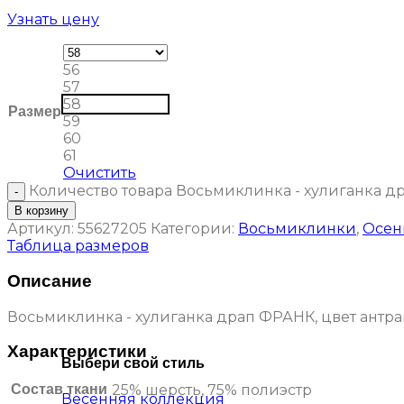
Узнать цену
56
57
58
Размер
59
60
61
Очистить
Количество товара Восьмиклинка - хулиганка др
В корзину
Артикул:
55627205
Категории:
Восьмиклинки
,
Осен
Таблица размеров
Описание
Восьмиклинка - хулиганка драп ФРАНК, цвет антра
Характеристики
Выбери свой стиль
Состав ткани
25% шерсть, 75% полиэстр
Весенняя коллекция