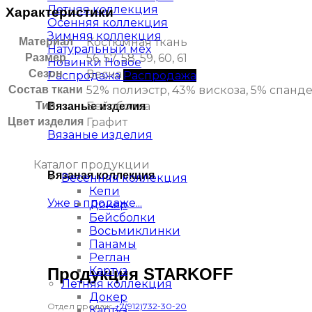
Летняя коллекция
Характеристики
Осенняя коллекция
Зимняя коллекция
Материал
Костюмная ткань
Натуральный мех
Размер
56, 57, 58, 59, 60, 61
Новинки
Сезон
Весна
Распродажа
Состав ткани
52% полиэстр, 43% вискоза, 5% спанд
Тип
Бейсболка
Вязаные изделия
Цвет изделия
Графит
Вязаные изделия
Каталог продукции
Вязаная коллекция
Весенняя коллекция
Кепи
Уже в продаже...
Докер
Бейсболки
Восьмиклинки
Панамы
Реглан
Картуз
Продукция STARKOFF
Летняя коллекция
Докер
Отдел продаж:
+7(912)732-30-20
Картуз