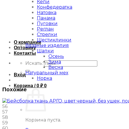
Кепи
Конфедератка
Натовка
Панама
Пуговки
Реглан
Стрелки
Шестиклинки
О компании
Вязаные изделия
Оптовику
Шапки
Контакты
Осень
Зима
Искать:
Весна
Натуральный мех
Вход
Норка
Корзина /
0
₽
0
Похожие
56
57
58
Корзина пуста.
59
60