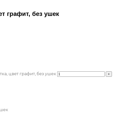
т графит, без ушек
ка, цвет графит, без ушек
ушек