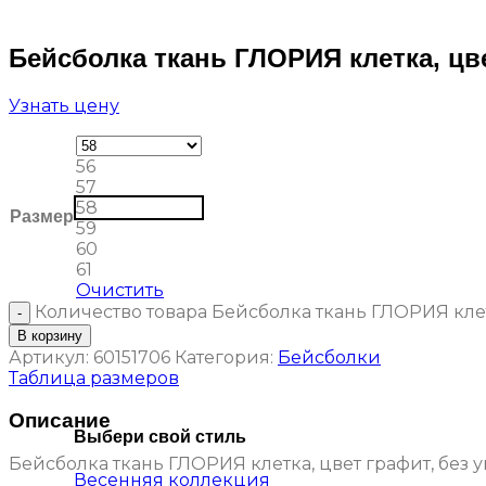
Бейсболка ткань ГЛОРИЯ клетка, цве
Узнать цену
56
57
58
Размер
59
60
61
Очистить
Количество товара Бейсболка ткань ГЛОРИЯ клет
В корзину
Артикул:
60151706
Категория:
Бейсболки
Таблица размеров
Описание
Выбери свой стиль
Бейсболка ткань ГЛОРИЯ клетка, цвет графит, без 
Весенняя коллекция