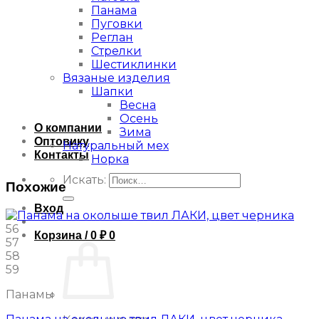
Панама
Пуговки
Реглан
Стрелки
Шестиклинки
Вязаные изделия
Шапки
Весна
Осень
О компании
Зима
Оптовику
Натуральный мех
Контакты
Норка
Искать:
Похожие
Вход
56
Корзина /
0
₽
0
57
58
59
Панамы