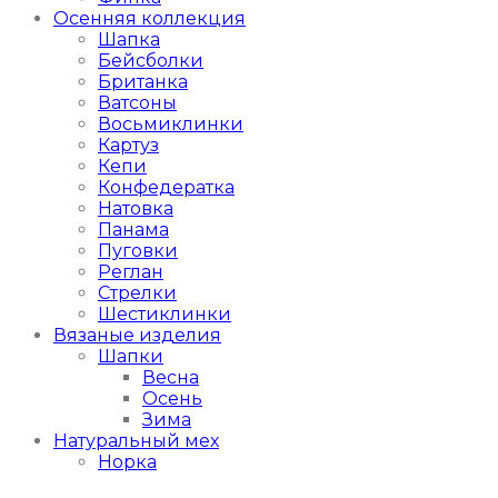
Осенняя коллекция
Шапка
Бейсболки
Британка
Ватсоны
Восьмиклинки
Картуз
Кепи
Конфедератка
Натовка
Панама
Пуговки
Реглан
Стрелки
Шестиклинки
Вязаные изделия
Шапки
Весна
Осень
Зима
Натуральный мех
Норка