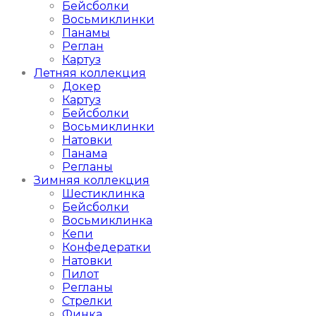
Бейсболки
Восьмиклинки
Панамы
Реглан
Картуз
Летняя коллекция
Докер
Картуз
Бейсболки
Восьмиклинки
Натовки
Панама
Регланы
Зимняя коллекция
Шестиклинка
Бейсболки
Восьмиклинка
Кепи
Конфедератки
Натовки
Пилот
Регланы
Стрелки
Финка