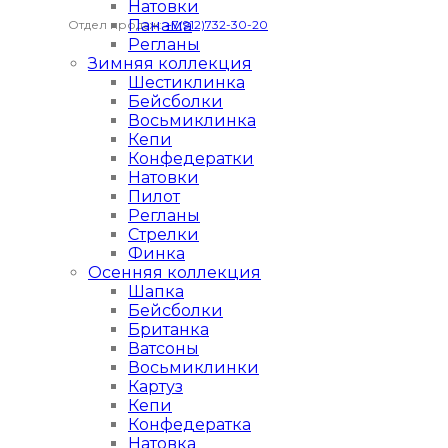
Натовки
Панама
Отдел продаж:
+7(912)732-30-20
Регланы
Зимняя коллекция
Шестиклинка
Бейсболки
Восьмиклинка
Кепи
Конфедератки
Натовки
Пилот
Регланы
Стрелки
Финка
Осенняя коллекция
Шапка
Бейсболки
Британка
Ватсоны
Восьмиклинки
Картуз
Кепи
Конфедератка
Натовка