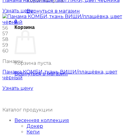
Панама на околыше твил ЛАКИ, цвет черника
Корзина пуста.
Узнать цену
Вернуться в магазин
0
Корзина
56
57
58
59
60
Панамы
Корзина пуста.
Панама КОМБИ, ткань ВИШИ/плащёвка, цвет
Вернуться в магазин
чёрный
Узнать цену
Каталог продукции
Весенняя коллекция
Докер
Кепи