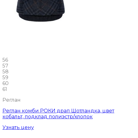
56
57
58
59
60
61
Реглан
Реглан комби РОКИ драп Шотландка, цвет
кобальт, подклад полиэстр/хлопок
Узнать цену