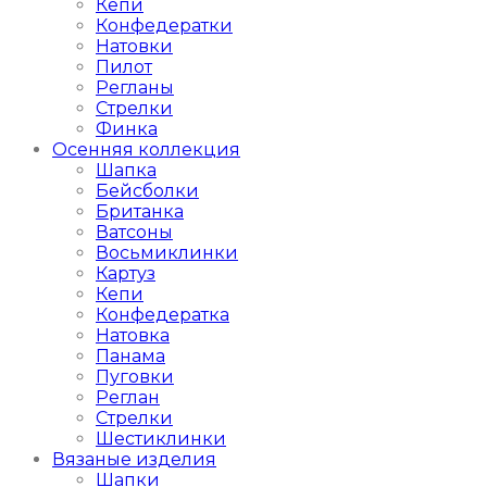
Кепи
Конфедератки
Натовки
Пилот
Регланы
Стрелки
Финка
Осенняя коллекция
Шапка
Бейсболки
Британка
Ватсоны
Восьмиклинки
Картуз
Кепи
Конфедератка
Натовка
Панама
Пуговки
Реглан
Стрелки
Шестиклинки
Вязаные изделия
Шапки