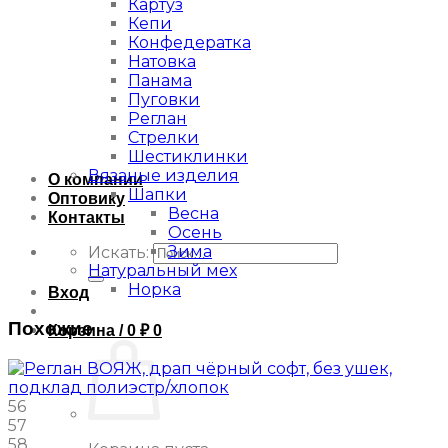
Картуз
Кепи
Конфедератка
Натовка
Панама
Пуговки
Реглан
Стрелки
Шестиклинки
Вязаные изделия
О компании
Шапки
Оптовику
Весна
Контакты
Осень
Зима
Искать:
Натуральный мех
Норка
Вход
Похожие
Корзина /
0
₽
0
56
57
58