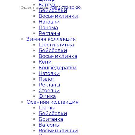
Картуз
Отдел продаж:
+7(912)732-30-20
Бейсболки
Восьмиклинки
Натовки
Панама
Регланы
Зимняя коллекция
Шестиклинка
Бейсболки
Восьмиклинка
Кепи
Конфедератки
Натовки
Пилот
Регланы
Стрелки
Финка
Осенняя коллекция
Шапка
Бейсболки
Британка
Ватсоны
Восьмиклинки