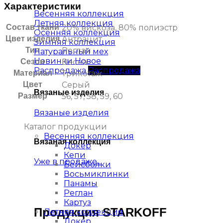
Характеристики
Весенняя коллекция
Летняя коллекция
Состав ткани
20% вискоза, 80% полиэстр
Осенняя коллекция
Цвет изделия
Антрацит
Зимняя коллекция
Тип
Реглан
Натуральный мех
Новинки
Сезон
Весна
Распродажа
Материал
Трикотаж
Цвет
Серый
Вязаные изделия
Размер
56, 57, 58, 59, 60
Вязаные изделия
Каталог продукции
Весенняя коллекция
Вязаная коллекция
Докер
Кепи
Уже в продаже...
Бейсболки
Восьмиклинки
Панамы
Реглан
Картуз
Продукция STARKOFF
Летняя коллекция
Докер