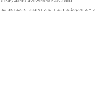
 Шапка-ушанка дополнена красивым
зволяют застегивать пилот под подбородком и