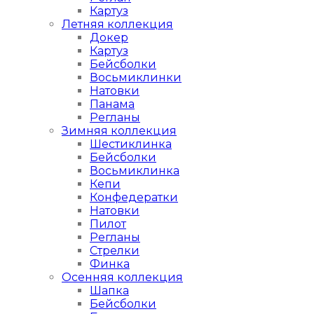
Картуз
Летняя коллекция
Докер
Картуз
Бейсболки
Восьмиклинки
Натовки
Панама
Регланы
Зимняя коллекция
Шестиклинка
Бейсболки
Восьмиклинка
Кепи
Конфедератки
Натовки
Пилот
Регланы
Стрелки
Финка
Осенняя коллекция
Шапка
Бейсболки