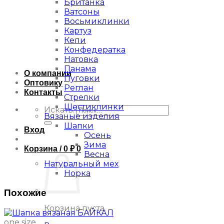
Британка
Ватсоны
Восьмиклинки
Картуз
Кепи
Конфедератка
Натовка
Панама
О компании
Пуговки
Оптовику
Реглан
Контакты
Стрелки
Шестиклинки
Искать:
Вязаные изделия
Шапки
Вход
Осень
Зима
Корзина /
0
₽
0
Весна
Натуральный мех
Норка
Похожие
Корзина пуста.
one size