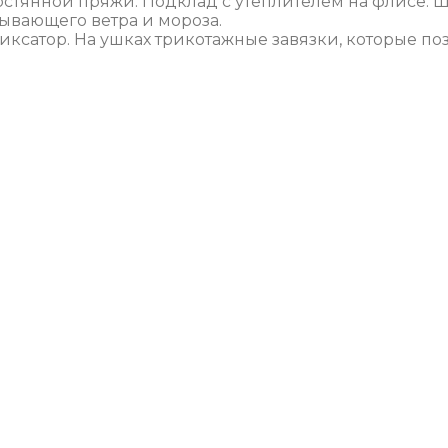
рстянной пряжи. Подклад с утеплителем на флисе.
ывающего ветра и мороза.
ксатор. На ушках трикотажные завязки, которые по