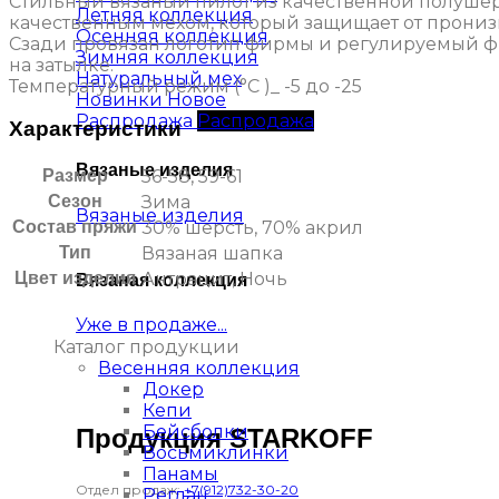
Стильный вязаный пилот из качественной полуше
Летняя коллекция
качественным мехом, который защищает от прониз
Осенняя коллекция
Сзади провязан логотип фирмы и регулируемый фи
Зимняя коллекция
на затылке.
Натуральный мех
Температурный режим (°C )_ -5 до -25
Новинки
Распродажа
Характеристики
Вязаные изделия
Размер
56-58, 59-61
Сезон
Зима
Вязаные изделия
Состав пряжи
30% шерсть, 70% акрил
Тип
Вязаная шапка
Цвет изделия
Антрацит, Ночь
Вязаная коллекция
Уже в продаже...
Каталог продукции
Весенняя коллекция
Докер
Кепи
Бейсболки
Продукция STARKOFF
Восьмиклинки
Панамы
Отдел продаж:
+7(912)732-30-20
Реглан