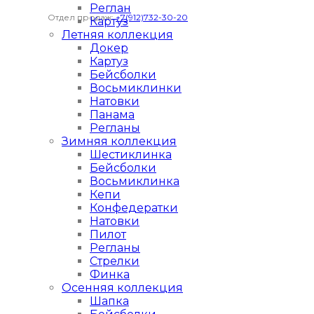
Реглан
Отдел продаж:
+7(912)732-30-20
Картуз
Летняя коллекция
Докер
Картуз
Бейсболки
Восьмиклинки
Натовки
Панама
Регланы
Зимняя коллекция
Шестиклинка
Бейсболки
Восьмиклинка
Кепи
Конфедератки
Натовки
Пилот
Регланы
Стрелки
Финка
Осенняя коллекция
Шапка