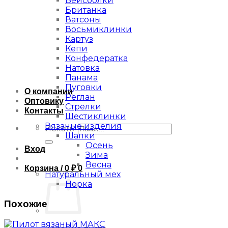
Бейсболки
Британка
Ватсоны
Восьмиклинки
Картуз
Кепи
Конфедератка
Натовка
Панама
Пуговки
О компании
Реглан
Оптовику
Стрелки
Контакты
Шестиклинки
Вязаные изделия
Искать:
Шапки
Осень
Вход
Зима
Весна
Корзина /
0
₽
0
Натуральный мех
Норка
Похожие