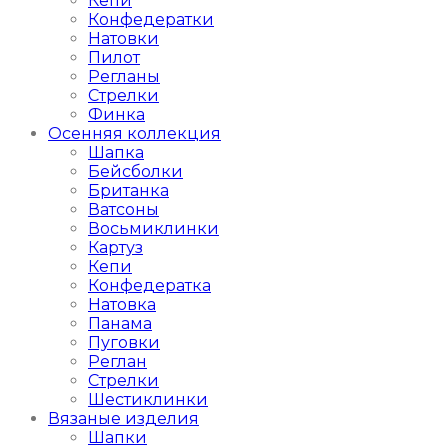
Кепи
Конфедератки
Натовки
Пилот
Регланы
Стрелки
Финка
Осенняя коллекция
Шапка
Бейсболки
Британка
Ватсоны
Восьмиклинки
Картуз
Кепи
Конфедератка
Натовка
Панама
Пуговки
Реглан
Стрелки
Шестиклинки
Вязаные изделия
Шапки