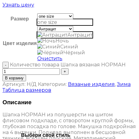
Узнать цену
Размер
one size
Антрацит
Ночь
Цвет изделия
Синий
Чёрный
Очистить
Количество товара Шапка вязаная НОРМАН
В корзину
Артикул:
Н/Д
Категории:
Вязаные изделия
,
Зима
Таблица размеров
Описание
Шапка НОРМАН из полушерсти на шитом
флисовом подкладе, с отворотом круглой формы,
глубокая посадка по голове. Макушка подкройная
на 4 вытачки. Подклад выполнен в бесшовной
Выбери свой стиль
технике, все швы плоские. Металлический