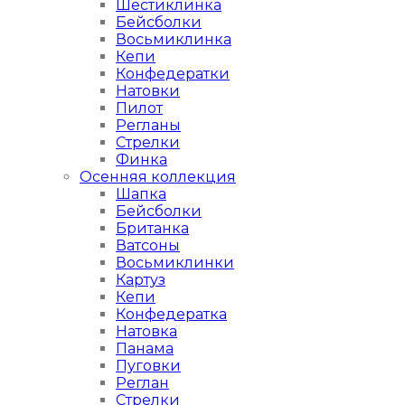
Шестиклинка
Бейсболки
Восьмиклинка
Кепи
Конфедератки
Натовки
Пилот
Регланы
Стрелки
Финка
Осенняя коллекция
Шапка
Бейсболки
Британка
Ватсоны
Восьмиклинки
Картуз
Кепи
Конфедератка
Натовка
Панама
Пуговки
Реглан
Стрелки