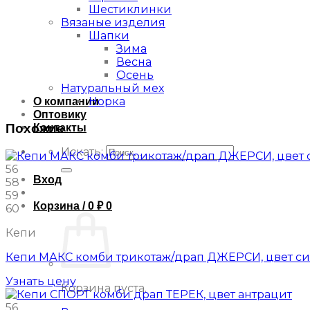
Шестиклинки
Вязаные изделия
Шапки
Зима
Весна
Осень
Натуральный мех
Норка
О компании
Оптовику
Похожие
Контакты
Искать:
56
Вход
58
59
Корзина /
0
₽
0
60
Кепи
Кепи МАКС комби трикотаж/драп ДЖЕРСИ, цвет си
Узнать цену
Корзина пуста.
56