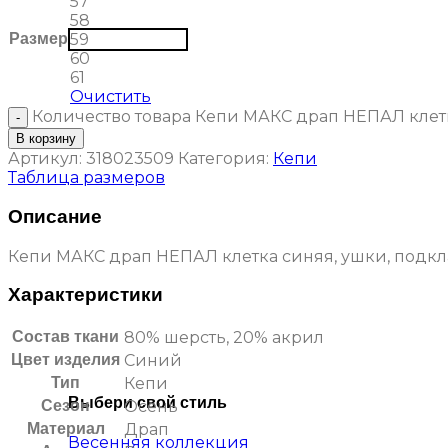
57
58
Размер
59
60
61
Очистить
Количество товара Кепи МАКС драп НЕПАЛ клетк
В корзину
Артикул:
318023509
Категория:
Кепи
Таблица размеров
Описание
Кепи МАКС драп НЕПАЛ клетка синяя, ушки, подкл
Характеристики
Состав ткани
80% шерсть, 20% акрил
Цвет изделия
Синий
Тип
Кепи
Выбери свой стиль
Сезон
Осень
Материал
Драп
Весенняя коллекция