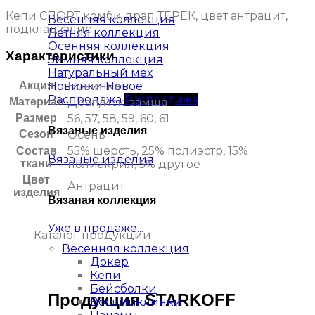
Кепи СПОРТ комби драп ТЕРЕК, цвет антрацит,
Весенняя коллекция
подклад флис
Летняя коллекция
Осенняя коллекция
Характеристики
Зимняя коллекция
Натуральный мех
Новинки
Акция
Новинка
Распродажа
Материал
Драп/иск. замша
Размер
56, 57, 58, 59, 60, 61
Вязаные изделия
Сезон
Осень
55% шерсть, 25% полиэстр, 15%
Состав
Вязаные изделия
ткани
полиакрил, 5% другое
Цвет
Антрацит
изделия
Вязаная коллекция
Уже в продаже...
Каталог продукции
Весенняя коллекция
Докер
Кепи
Бейсболки
Продукция STARKOFF
Восьмиклинки