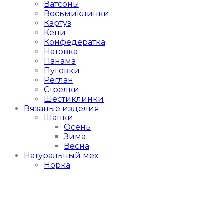
Ватсоны
Восьмиклинки
Картуз
Кепи
Конфедератка
Натовка
Панама
Пуговки
Реглан
Стрелки
Шестиклинки
Вязаные изделия
Шапки
Осень
Зима
Весна
Натуральный мех
Норка