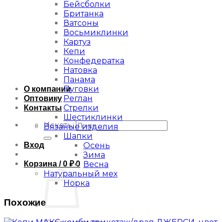
Бейсболки
Британка
Ватсоны
Восьмиклинки
Картуз
Кепи
Конфедератка
Натовка
Панама
Пуговки
О компании
Реглан
Оптовику
Стрелки
Контакты
Шестиклинки
Искать:
Вязаные изделия
Шапки
Вход
Осень
Зима
Корзина /
0
₽
0
Весна
Натуральный мех
Норка
Похожие