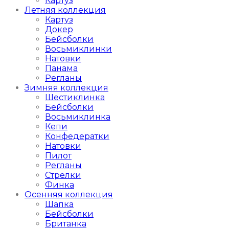
Картуз
Летняя коллекция
Картуз
Докер
Бейсболки
Восьмиклинки
Натовки
Панама
Регланы
Зимняя коллекция
Шестиклинка
Бейсболки
Восьмиклинка
Кепи
Конфедератки
Натовки
Пилот
Регланы
Стрелки
Финка
Осенняя коллекция
Шапка
Бейсболки
Британка