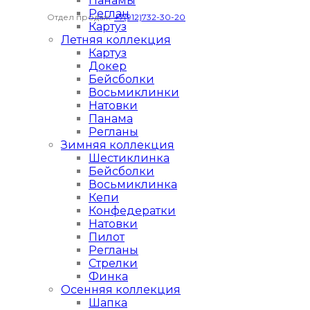
Панамы
Реглан
Отдел продаж:
+7(912)732-30-20
Картуз
Летняя коллекция
Картуз
Докер
Бейсболки
Восьмиклинки
Натовки
Панама
Регланы
Зимняя коллекция
Шестиклинка
Бейсболки
Восьмиклинка
Кепи
Конфедератки
Натовки
Пилот
Регланы
Стрелки
Финка
Осенняя коллекция
Шапка