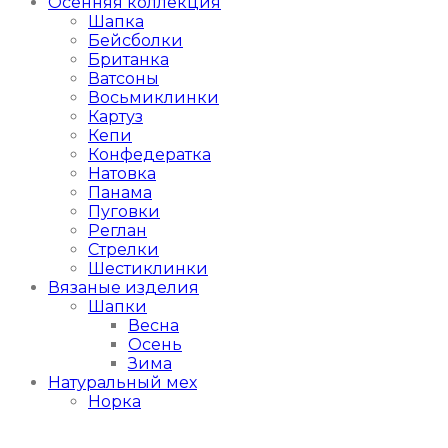
Осенняя коллекция
Шапка
Бейсболки
Британка
Ватсоны
Восьмиклинки
Картуз
Кепи
Конфедератка
Натовка
Панама
Пуговки
Реглан
Стрелки
Шестиклинки
Вязаные изделия
Шапки
Весна
Осень
Зима
Натуральный мех
Норка