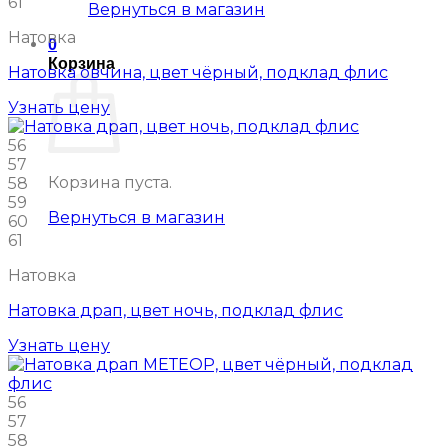
61
Вернуться в магазин
Натовка
0
Корзина
Натовка овчина, цвет чёрный, подклад флис
Узнать цену
56
57
Корзина пуста.
58
59
Вернуться в магазин
60
61
Натовка
Натовка драп, цвет ночь, подклад флис
Узнать цену
56
57
58