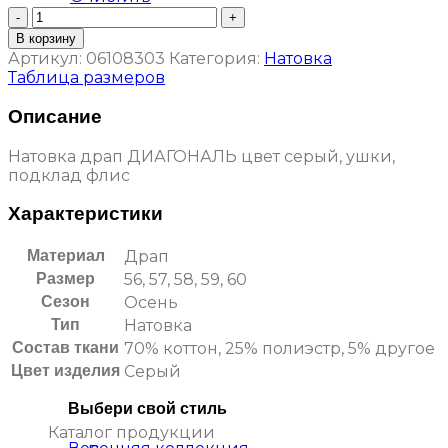
Количество
товара
В корзину
Натовка
Артикул:
06108303
Категория:
Натовка
драп
Таблица размеров
ДИАГОНАЛЬ,
цвет
Описание
серый,
подклад
Натовка драп ДИАГОНАЛЬ цвет серый, ушки,
флис
подклад флис
Характеристики
Материал
Драп
Размер
56, 57, 58, 59, 60
Сезон
Осень
Тип
Натовка
Состав ткани
70% коттон, 25% полиэстр, 5% другое
Цвет изделия
Серый
Выбери свой стиль
Каталог продукции