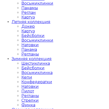
Восьмиклинки
Панамы
Реглан
Картуз
Летняя коллекция
Докер
Картуз
Бейсболки
Восьмиклинки
Натовки
Панама
Регланы
Зимняя коллекция
Шестиклинка
Бейсболки
Восьмиклинка
Кепи
Конфедератки
Натовки
Пилот
Регланы
Стрелки
Финка