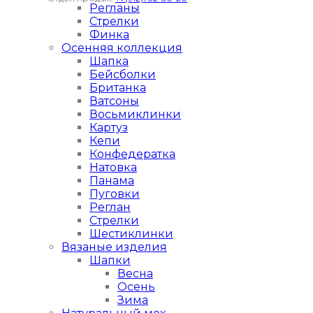
Регланы
Стрелки
Финка
Осенняя коллекция
Шапка
Бейсболки
Британка
Ватсоны
Восьмиклинки
Картуз
Кепи
Конфедератка
Натовка
Панама
Пуговки
Реглан
Стрелки
Шестиклинки
Вязаные изделия
Шапки
Весна
Осень
Зима