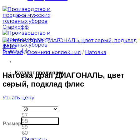
Главная
/
Осенняя коллекция
/
Натовка
Каталог продукции
Натовка драп ДИАГОНАЛЬ, цвет
серый, подклад флис
Узнать цену
57
58
Размер
59
60
Очистить