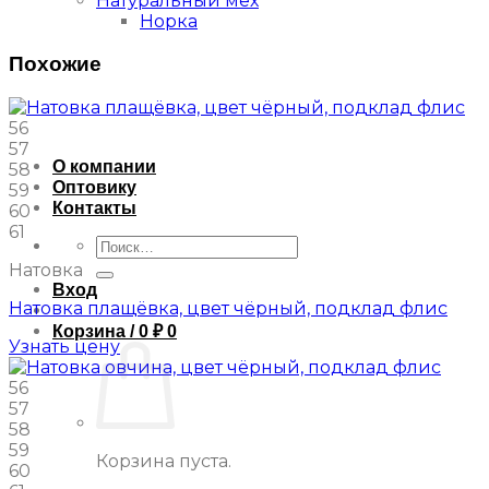
Натуральный мех
Норка
Похожие
56
57
О компании
58
Оптовику
59
Контакты
60
61
Искать:
Натовка
Вход
Натовка плащёвка, цвет чёрный, подклад флис
Корзина /
0
₽
0
Узнать цену
56
57
58
59
Корзина пуста.
60