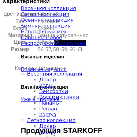
Характеристики
Весенняя коллекция
Летняя коллекция
Цвет изделия
Чёрный
Осенняя коллекция
Тип
Натовка
Зимняя коллекция
Сезон
Осень
Натуральный мех
Материал
Замша натуральная
Новинки
Цвет
Чёрный
Распродажа
Размер
56, 57, 58, 59, 60, 61
Вязаные изделия
Каталог продукции
Вязаные изделия
Весенняя коллекция
Докер
Кепи
Вязаная коллекция
Бейсболки
Восьмиклинки
Уже в продаже...
Панамы
Реглан
Картуз
Летняя коллекция
Докер
Продукция STARKOFF
Картуз