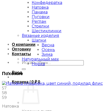
Конфедератка
Натовка
Панама
Пуговки
Реглан
Стрелки
Шестиклинки
Вязаные изделия
Шапки
О компании
Весна
Оптовику
Осень
Контакты
Зима
Натуральный мех
Искать:
Норка
Вход
Похожие
Корзина /
0
₽
0
57
58
59
Натовка