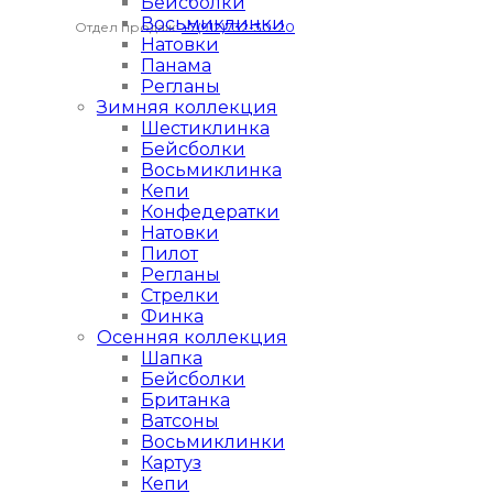
Бейсболки
Восьмиклинки
Отдел продаж:
+7(912)732-30-20
Натовки
Панама
Регланы
Зимняя коллекция
Шестиклинка
Бейсболки
Восьмиклинка
Кепи
Конфедератки
Натовки
Пилот
Регланы
Стрелки
Финка
Осенняя коллекция
Шапка
Бейсболки
Британка
Ватсоны
Восьмиклинки
Картуз
Кепи