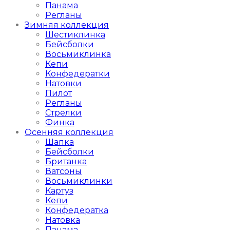
Панама
Регланы
Зимняя коллекция
Шестиклинка
Бейсболки
Восьмиклинка
Кепи
Конфедератки
Натовки
Пилот
Регланы
Стрелки
Финка
Осенняя коллекция
Шапка
Бейсболки
Британка
Ватсоны
Восьмиклинки
Картуз
Кепи
Конфедератка
Натовка
Панама