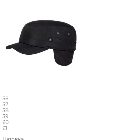
56
57
58
59
60
61
Натовка