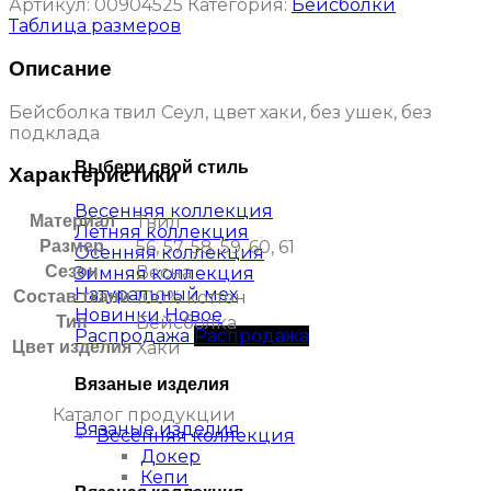
Артикул:
00904525
Категория:
Бейсболки
Таблица размеров
Описание
Бейсболка твил Сеул, цвет хаки, без ушек, без
подклада
Выбери свой стиль
Характеристики
Весенняя коллекция
Материал
Твил
Летняя коллекция
Размер
56, 57, 58, 59, 60, 61
Осенняя коллекция
Сезон
Весна
Зимняя коллекция
Натуральный мех
Состав ткани
100% коттон
Новинки
Тип
Бейсболка
Распродажа
Цвет изделия
Хаки
Вязаные изделия
Каталог продукции
Вязаные изделия
Весенняя коллекция
Докер
Кепи