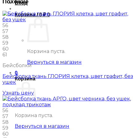
Похожие
Вход
Корзина /
0
₽
0
56
57
58
59
60
Корзина пуста.
61
Вернуться в магазин
Бейсболки
0
Бейсболка ткань ГЛОРИЯ клетка, цвет графит, без
Корзина
ушек
Узнать цену
56
Корзина пуста.
57
58
Вернуться в магазин
59
60