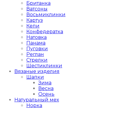
Британка
Ватсоны
Восьмиклинки
Картуз
Кепи
Конфедератка
Натовка
Панама
Пуговки
Реглан
Стрелки
Шестиклинки
Вязаные изделия
Шапки
Зима
Весна
Осень
Натуральный мех
Норка