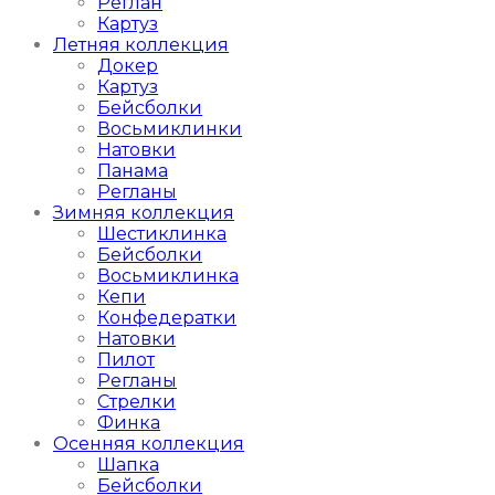
Реглан
Картуз
Летняя коллекция
Докер
Картуз
Бейсболки
Восьмиклинки
Натовки
Панама
Регланы
Зимняя коллекция
Шестиклинка
Бейсболки
Восьмиклинка
Кепи
Конфедератки
Натовки
Пилот
Регланы
Стрелки
Финка
Осенняя коллекция
Шапка
Бейсболки