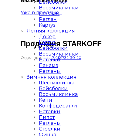
Вязаная коллекция
Бейсболки
Восьмиклинки
Уже в продаже...
Панамы
Реглан
Картуз
Летняя коллекция
Докер
Продукция STARKOFF
Картуз
Бейсболки
Восьмиклинки
Отдел продаж:
+7(912)732-30-20
Натовки
Панама
Регланы
Зимняя коллекция
Шестиклинка
Бейсболки
Восьмиклинка
Кепи
Конфедератки
Натовки
Пилот
Регланы
Стрелки
Финка