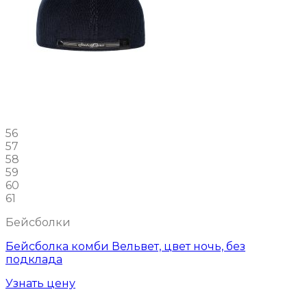
56
57
58
59
60
61
Бейсболки
Бейсболка комби Вельвет, цвет ночь, без
подклада
Узнать цену