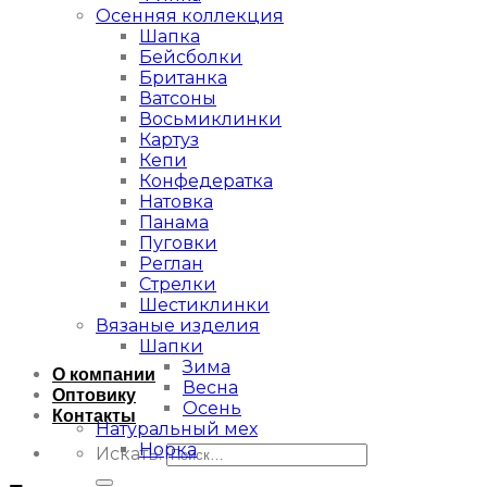
Осенняя коллекция
Шапка
Бейсболки
Британка
Ватсоны
Восьмиклинки
Картуз
Кепи
Конфедератка
Натовка
Панама
Пуговки
Реглан
Стрелки
Шестиклинки
Вязаные изделия
Шапки
Зима
О компании
Весна
Оптовику
Осень
Контакты
Натуральный мех
Норка
Искать: