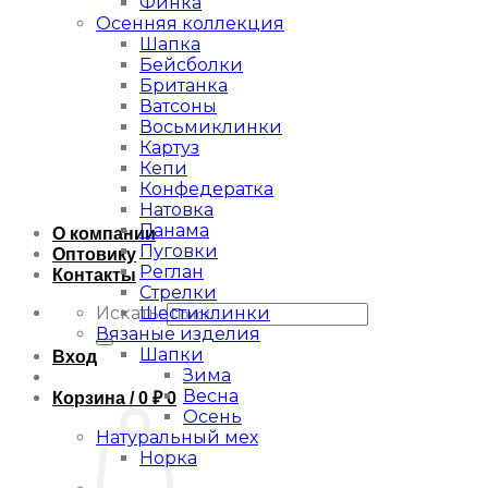
Финка
Осенняя коллекция
Шапка
Бейсболки
Британка
Ватсоны
Восьмиклинки
Картуз
Кепи
Конфедератка
Натовка
Панама
О компании
Пуговки
Оптовику
Реглан
Контакты
Стрелки
Шестиклинки
Искать:
Вязаные изделия
Шапки
Вход
Зима
Весна
Корзина /
0
₽
0
Осень
Натуральный мех
Норка