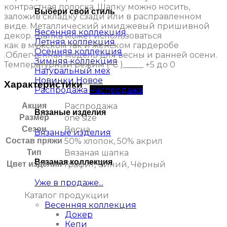
контрастная полоска. Шапку можно носить,
Выбери свой стиль
заложив складку сзади или в расправленном
виде. Металлический имиджевый пришивной
Весенняя коллекция
декор. Шапка может использоваться
Летняя коллекция
как в мужском так и женском гардеробе
Осенняя коллекция
.Облегченная модель для весны и ранней осени.
Зимняя коллекция
Температурный режим (°C )_____ +5 до 0
Натуральный мех
Новинки
Характеристики
Распродажа
Акция
Распродажа
Вязаные изделия
Размер
one size
Сезон
Весна
Вязаные изделия
Состав пряжи
50% хлопок, 50% акрил
Тип
Вязаная шапка
Вязаная коллекция
Цвет изделия
Графит, Синий, Чёрный
Уже в продаже...
Каталог продукции
Весенняя коллекция
Докер
Кепи