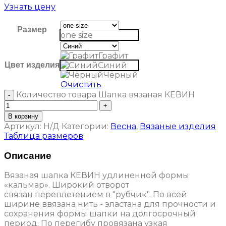
Узнать цену
Размер
one size
Графит
Цвет изделия
Синий
Чёрный
Очистить
Количество товара Шапка вязаная КЕВИН
В корзину
Артикул:
Н/Д
Категории:
Весна
,
Вязаные изделия
Таблица размеров
Описание
Вязаная шапка КЕВИН удлиненной формы
«кальмар». Широкий отворот
связан переплетением в "рубчик". По всей
ширине ввязана нить - эластана для прочности и
сохранения формы шапки на долгосрочный
период. По перегибу провязана узкая