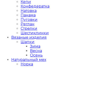
Кепи
Конфедератка
Натовка
Панама
Пуговки
Реглан
Стрелки
Шестиклинки
Вязаные изделия
Шапки
Зима
Весна
Осень
Натуральный мех
Норка