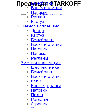
Продукция STARKOFF
Бейсболки
Восьмиклинки
Панамы
Отдел продаж:
+7(912)732-30-20
Реглан
Картуз
Летняя коллекция
Докер
Картуз
Бейсболки
Восьмиклинки
Натовки
Панама
Регланы
Зимняя коллекция
Шестиклинка
Бейсболки
Восьмиклинка
Кепи
Конфедератки
Натовки
Пилот
Регланы
Стрелки