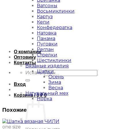
Британка
Ватсоны
Восьмиклинки
Картуз
Кепи
Конфедератка
Натовка
Панама
Пуговки
Реглан
О компании
Стрелки
Оптовику
Шестиклинки
Контакты
Вязаные изделия
Шапки
Искать:
Осень
Зима
Вход
Весна
Натуральный мех
Корзина /
0
₽
0
Норка
Похожие
one size