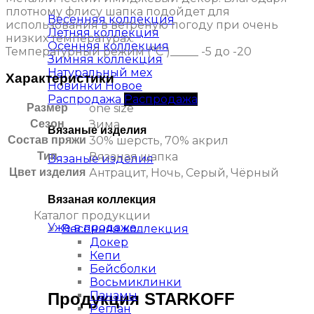
плотному флису шапка подойдет для
Весенняя коллекция
использования в ветреную погоду при очень
Летняя коллекция
низких температурах.
Осенняя коллекция
Температурный режим (°C )_____ -5 до -20
Зимняя коллекция
Натуральный мех
Характеристики
Новинки
Распродажа
Размер
one size
Сезон
Зима
Вязаные изделия
Состав пряжи
30% шерсть, 70% акрил
Тип
Вязаная шапка
Вязаные изделия
Цвет изделия
Антрацит, Ночь, Серый, Чёрный
Вязаная коллекция
Каталог продукции
Уже в продаже...
Весенняя коллекция
Докер
Кепи
Бейсболки
Восьмиклинки
Панамы
Продукция STARKOFF
Реглан