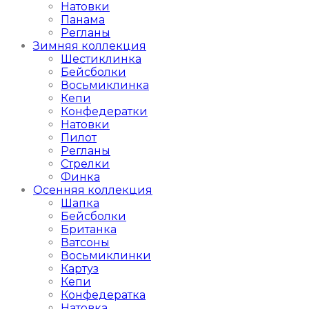
Натовки
Панама
Регланы
Зимняя коллекция
Шестиклинка
Бейсболки
Восьмиклинка
Кепи
Конфедератки
Натовки
Пилот
Регланы
Стрелки
Финка
Осенняя коллекция
Шапка
Бейсболки
Британка
Ватсоны
Восьмиклинки
Картуз
Кепи
Конфедератка
Натовка