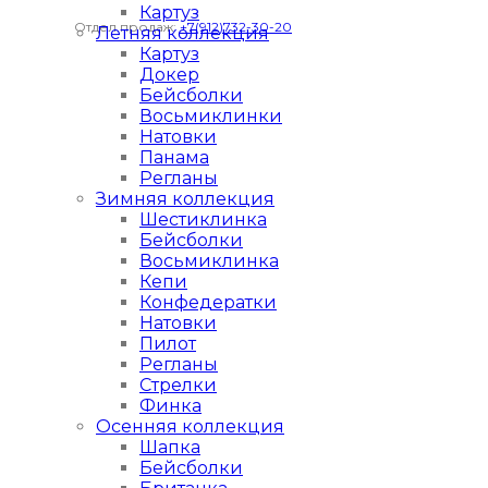
Картуз
Отдел продаж:
+7(912)732-30-20
Летняя коллекция
Картуз
Докер
Бейсболки
Восьмиклинки
Натовки
Панама
Регланы
Зимняя коллекция
Шестиклинка
Бейсболки
Восьмиклинка
Кепи
Конфедератки
Натовки
Пилот
Регланы
Стрелки
Финка
Осенняя коллекция
Шапка
Бейсболки