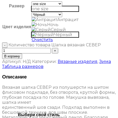
Размер
one size
Антрацит
Ночь
Цвет изделия
Серый
Чёрный
Очистить
Количество товара Шапка вязаная СЕВЕР
В корзину
Артикул:
Н/Д
Категории:
Вязаные изделия
,
Зима
Таблица размеров
Описание
Вязаная шапка СЕВЕР из полушерсти на шитом
флисовом подкладе, без отворота, круглой формы,
глубокая посадка по голове. Макушка вывязана,
шапка имеет
единственный шов сзади. Подклад выполнен в
бесшовной технике, все швы плоские.
Выбери свой стиль
Металлический имиджевый декор. Благодаря